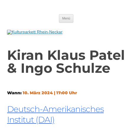
Zum
Inhalt
Kulturparkett Rhein-Neckar
springen
Kultur darf kein Luxus sein!
Menü
Kiran Klaus Patel
& Ingo Schulze
Wann:
10. März 2024 | 17:00 Uhr
Deutsch-Amerikanisches
Institut (DAI)