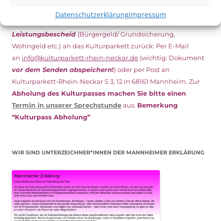
Dazu füllen Sie das Antragsformular aus und schicken
Datenschutzerklärung
Impressum
es
unterschrieben
zusammen mit dem
aktuellen
Leistungsbescheid
(Bürgergeld/ Grundsicherung,
Wohngeld etc.)
an das Kulturparkett zurück: Per E-Mail
an
info@kulturparkett-rhein-neckar.de
(wichtig: Dokument
vor dem Senden abspeichern
!
) oder per Post an
Kulturparkett-Rhein-Neckar S 3, 12 in 68161 Mannheim. Zur
Abholung des Kulturpasses machen Sie bitte einen
Termin in unserer Sprechstunde
aus.
Bemerkung
“Kulturpass Abholung”
WIR SIND UNTERZEICHNER*INNEN DER MANNHEIMER ERKLÄRUNG