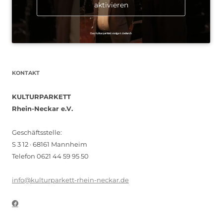
aktivieren
KONTAKT
KULTURPARKETT
Rhein-Neckar e.V.
Geschäftsstelle:
S 3 12 · 68161 Mannheim
Telefon 0621 44 59 95 50
info@kulturparkett-rhein-neckar.de