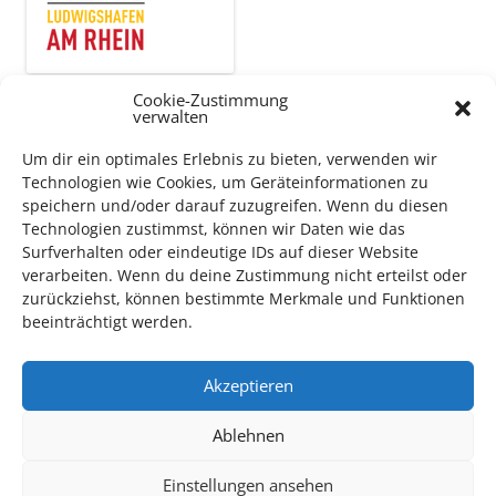
Cookie-Zustimmung
verwalten
Auch dieses Jahr findet wieder das
Festival des deutschen
Films
in Ludwigshafen statt.
Um dir ein optimales Erlebnis zu bieten, verwenden wir
Vom 19. August bist zum 9. September
haben
Kulturpass-
Technologien wie Cookies, um Geräteinformationen zu
Inhaber*innen freien Eintritt
zu den Vorstellungen – 30
speichern und/oder darauf zuzugreifen. Wenn du diesen
Technologien zustimmst, können wir Daten wie das
Minuten vor Beginn des Films und solange der Vorrat reicht!
Surfverhalten oder eindeutige IDs auf dieser Website
Weitere Details zum Festival finden Sie
HIER
verarbeiten. Wenn du deine Zustimmung nicht erteilst oder
zurückziehst, können bestimmte Merkmale und Funktionen
beeinträchtigt werden.
DIGITAL KULTURPASS BEANTRAGEN
Akzeptieren
Ablehnen
NEU: DOWNLOAD UND DIGITAL BEANTRAGEN!
Einstellungen ansehen
Den Kulturpass können Sie jetzt auch digital beantragen.