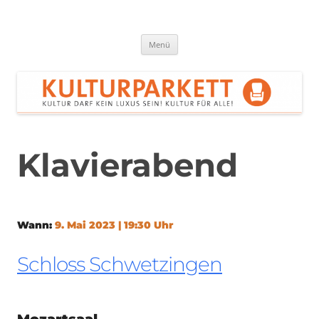
Zum
Inhalt
springen
Kulturparkett Rhein-Neckar
Kultur darf kein Luxus sein!
Menü
Klavierabend
Wann:
9. Mai 2023 | 19:30 Uhr
Schloss Schwetzingen