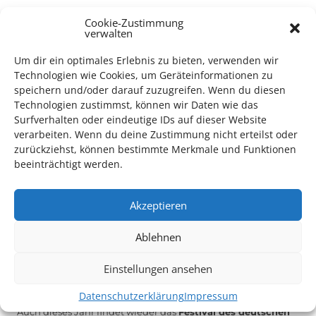
TECHNIK SUPPORT GESUCHT!
Cookie-Zustimmung
verwalten
Das Kulturparkett freut sich stets über
ehrenamtliche
Um dir ein optimales Erlebnis zu bieten, verwenden wir
Mithilfe im Bereich Technik
. Sie haben Interesse? Dann
Technologien wie Cookies, um Geräteinformationen zu
melden Sie sich unter
info@kulturparkett-rhein-neckar.de
speichern und/oder darauf zuzugreifen. Wenn du diesen
Technologien zustimmst, können wir Daten wie das
Surfverhalten oder eindeutige IDs auf dieser Website
*KULTURTIPP SOMMERPAUSE: FESTIVAL DES DEUTSCHEN FILMS*
verarbeiten. Wenn du deine Zustimmung nicht erteilst oder
zurückziehst, können bestimmte Merkmale und Funktionen
beeinträchtigt werden.
Akzeptieren
Ablehnen
Einstellungen ansehen
Datenschutzerklärung
Impressum
Auch dieses Jahr findet wieder das
Festival des deutschen