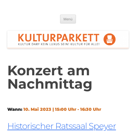
Zum
Inhalt
springen
Kulturparkett Rhein-Neckar
Kultur darf kein Luxus sein!
Menü
Konzert am
Nachmittag
Wann:
10. Mai 2023 | 15:00 Uhr - 16:30 Uhr
Historischer Ratssaal Speyer