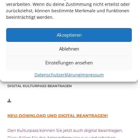
verarbeiten. Wenn du deine Zustimmung nicht erteilst oder
zurückziehst, können bestimmte Merkmale und Funktionen
beeinträchtigt werden.
Auch dieses Jahr findet wieder das
Festival des deutschen
Films
in Ludwigshafen statt.
Akzeptieren
Vom 19. August bist zum 9. September
haben
Kulturpass-
Ablehnen
Inhaber*innen freien Eintritt
zu den Vorstellungen – 30
Minuten vor Beginn des Films und solange der Vorrat reicht!
Einstellungen ansehen
Weitere Details zum Festival finden Sie
HIER
Datenschutzerklärung
Impressum
DIGITAL KULTURPASS BEANTRAGEN
NEU: DOWNLOAD UND DIGITAL BEANTRAGEN!
Den Kulturpass können Sie jetzt auch digital beantragen.
Dazu füllen Sie das Antragsformular aus und schicken