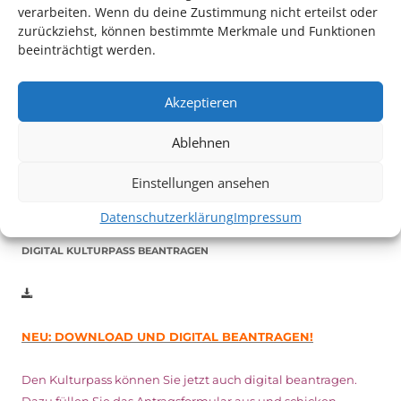
verarbeiten. Wenn du deine Zustimmung nicht erteilst oder
zurückziehst, können bestimmte Merkmale und Funktionen
beeinträchtigt werden.
Auch dieses Jahr findet wieder das
Festival des deutschen
Akzeptieren
Films
in Ludwigshafen statt.
Vom 19. August bist zum 9. September
haben
Kulturpass-
Ablehnen
Inhaber*innen freien Eintritt
zu den Vorstellungen – 30
Minuten vor Beginn des Films und solange der Vorrat reicht!
Einstellungen ansehen
Weitere Details zum Festival finden Sie
HIER
Datenschutzerklärung
Impressum
DIGITAL KULTURPASS BEANTRAGEN
NEU: DOWNLOAD UND DIGITAL BEANTRAGEN!
Den Kulturpass können Sie jetzt auch digital beantragen.
Dazu füllen Sie das Antragsformular aus und schicken