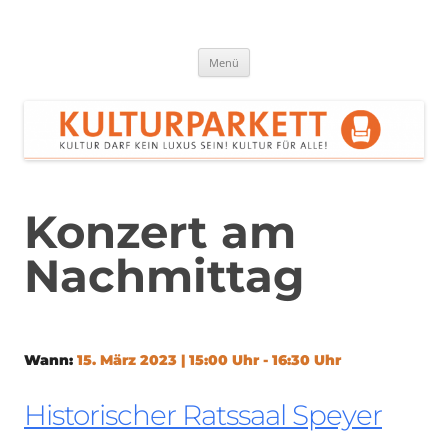
Zum
Inhalt
springen
Kulturparkett Rhein-Neckar
Kultur darf kein Luxus sein!
Menü
Konzert am
Nachmittag
Wann:
15. März 2023 | 15:00 Uhr - 16:30 Uhr
Historischer Ratssaal Speyer