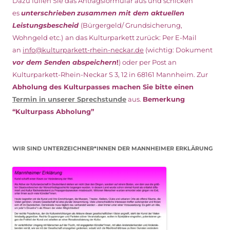
Dazu füllen Sie das Antragsformular aus und schicken
es
unterschrieben
zusammen mit dem
aktuellen
Leistungsbescheid
(Bürgergeld/ Grundsicherung,
Wohngeld etc.)
an das Kulturparkett zurück: Per E-Mail
an
info@kulturparkett-rhein-neckar.de
(wichtig: Dokument
vor dem Senden abspeichern
!
) oder per Post an
Kulturparkett-Rhein-Neckar S 3, 12 in 68161 Mannheim. Zur
Abholung des Kulturpasses machen Sie bitte einen
Termin in unserer Sprechstunde
aus.
Bemerkung
“Kulturpass Abholung”
WIR SIND UNTERZEICHNER*INNEN DER MANNHEIMER ERKLÄRUNG