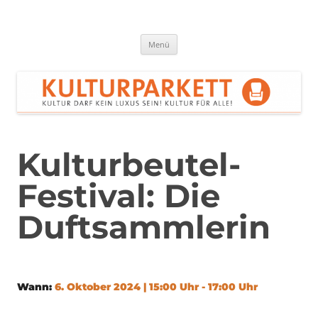
Zum
Inhalt
springen
Kulturparkett Rhein-Neckar
Kultur darf kein Luxus sein!
Menü
Kulturbeutel-
Festival: Die
Duftsammlerin
Wann:
6. Oktober 2024 | 15:00 Uhr - 17:00 Uhr