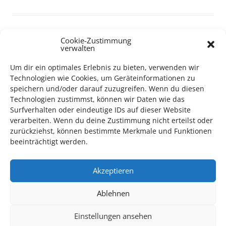
Cookie-Zustimmung
verwalten
TECHNIK SUPPORT GESUCHT!
Um dir ein optimales Erlebnis zu bieten, verwenden wir
Technologien wie Cookies, um Geräteinformationen zu
Das Kulturparkett freut sich stets über
ehrenamtliche
speichern und/oder darauf zuzugreifen. Wenn du diesen
Mithilfe im Bereich Technik
. Sie haben Interesse? Dann
Technologien zustimmst, können wir Daten wie das
melden Sie sich unter
info@kulturparkett-rhein-neckar.de
Surfverhalten oder eindeutige IDs auf dieser Website
verarbeiten. Wenn du deine Zustimmung nicht erteilst oder
zurückziehst, können bestimmte Merkmale und Funktionen
beeinträchtigt werden.
*KULTURTIPP SOMMERPAUSE: FESTIVAL DES DEUTSCHEN FILMS*
Akzeptieren
Ablehnen
Einstellungen ansehen