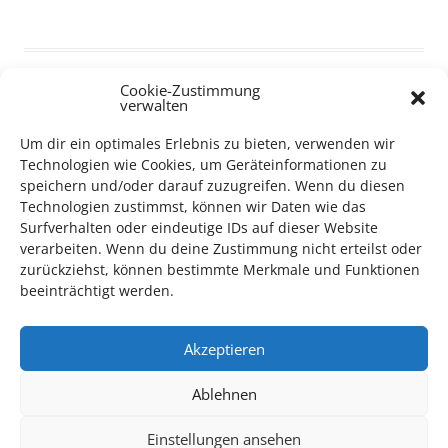
Cookie-Zustimmung
verwalten
TECHNIK SUPPORT GESUCHT!
Um dir ein optimales Erlebnis zu bieten, verwenden wir
Technologien wie Cookies, um Geräteinformationen zu
Das Kulturparkett freut sich stets über
ehrenamtliche
speichern und/oder darauf zuzugreifen. Wenn du diesen
Technologien zustimmst, können wir Daten wie das
Mithilfe im Bereich Technik
. Sie haben Interesse? Dann
Surfverhalten oder eindeutige IDs auf dieser Website
melden Sie sich unter
info@kulturparkett-rhein-neckar.de
verarbeiten. Wenn du deine Zustimmung nicht erteilst oder
zurückziehst, können bestimmte Merkmale und Funktionen
beeinträchtigt werden.
*KULTURTIPP SOMMERPAUSE: FESTIVAL DES DEUTSCHEN FILMS*
Akzeptieren
Ablehnen
Einstellungen ansehen