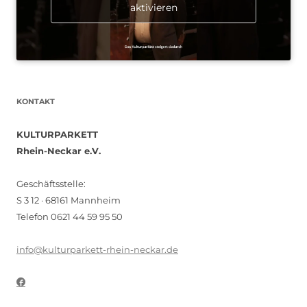
aktivieren
KONTAKT
KULTURPARKETT
Rhein-Neckar e.V.
Geschäftsstelle:
S 3 12 · 68161 Mannheim
Telefon 0621 44 59 95 50
info@kulturparkett-rhein-neckar.de