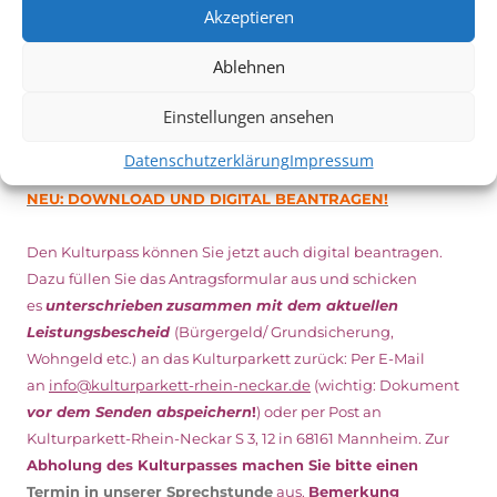
Weitere Details zum Festival finden Sie
HIER
Akzeptieren
Ablehnen
DIGITAL KULTURPASS BEANTRAGEN
Einstellungen ansehen
Datenschutzerklärung
Impressum
NEU: DOWNLOAD UND DIGITAL BEANTRAGEN!
Den Kulturpass können Sie jetzt auch digital beantragen.
Dazu füllen Sie das Antragsformular aus und schicken
es
unterschrieben
zusammen mit dem
aktuellen
Leistungsbescheid
(Bürgergeld/ Grundsicherung,
Wohngeld etc.)
an das Kulturparkett zurück: Per E-Mail
an
info@kulturparkett-rhein-neckar.de
(wichtig: Dokument
vor dem Senden abspeichern
!
) oder per Post an
Kulturparkett-Rhein-Neckar S 3, 12 in 68161 Mannheim. Zur
Abholung des Kulturpasses machen Sie bitte einen
Termin in unserer Sprechstunde
aus.
Bemerkung