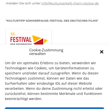
melden Sie sich unter
info@kulturparkett-rhein-neckar.de
*KULTURTIPP SOMMERPAUSE: FESTIVAL DES DEUTSCHEN FILMS*
Cookie-Zustimmung
verwalten
Um dir ein optimales Erlebnis zu bieten, verwenden wir
Technologien wie Cookies, um Geräteinformationen zu
speichern und/oder darauf zuzugreifen. Wenn du diesen
Technologien zustimmst, können wir Daten wie das
Auch dieses Jahr findet wieder das
Festival des deutschen
Surfverhalten oder eindeutige IDs auf dieser Website
verarbeiten. Wenn du deine Zustimmung nicht erteilst oder
Films
in Ludwigshafen statt.
zurückziehst, können bestimmte Merkmale und Funktionen
Vom 19. August bist zum 9. September
haben
Kulturpass-
beeinträchtigt werden.
Inhaber*innen freien Eintritt
zu den Vorstellungen – 30
Minuten vor Beginn des Films und solange der Vorrat reicht!