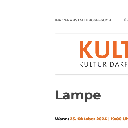
Zum
Inhalt
springen
Kultur darf kein Luxus sein!
Kulturparkett Rhe
IHR VERANSTALTUNGSBESUCH
Ü
AKTUELLE VERANSTALTUNGEN
HIER HABEN SIE IMMER
FREIEN EINTRITT
SHARED READING
REGELN FÜR KULTURPARKETT
GÄSTE
Lampe
Wann:
25. Oktober 2024 | 19:00 U