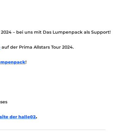
KONTAKT
KULTURPASS DIGITAL
BEANTRAGEN
TRANSPARENZ
r 2024 – bei uns mit Das Lumpenpack als Support!
IMPRESSUM
e
auf der Prima Allstars Tour 2024.
umpenpack
!
sses
ite der halle02
.