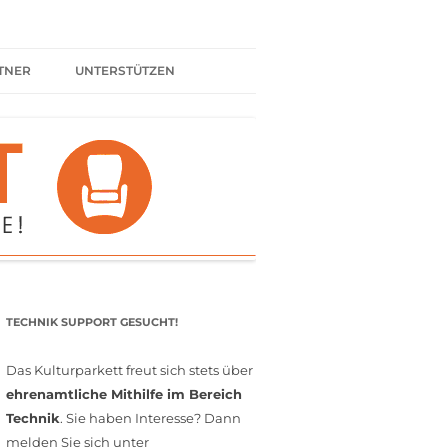
TNER
UNTERSTÜTZEN
ER BÜNDNIS
KULTURPARTNER WERDEN
SPENDEN
FÖRDERMITGLIED WERDEN
MITGLIEDSCHAFT
EHRENAMT
TECHNIK SUPPORT GESUCHT!
Das Kulturparkett freut sich stets über
ehrenamtliche Mithilfe im Bereich
Technik
. Sie haben Interesse? Dann
melden Sie sich unter