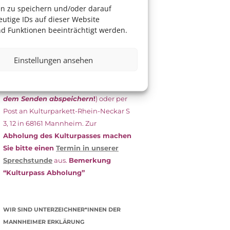
das Antragsformular aus und schicken
en zu speichern und/oder darauf
es
unterschrieben
zusammen mit
utige IDs auf dieser Website
dem
aktuellen
d Funktionen beeinträchtigt werden.
Leistungsbescheid
(Bürgergeld/
Grundsicherung, Wohngeld etc.)
an
Einstellungen ansehen
das Kulturparkett zurück: Per E-Mail
an
info@kulturparkett-rhein-
neckar.de
(wichtig: Dokument
vor
dem Senden abspeichern
!
) oder per
Post an Kulturparkett-Rhein-Neckar S
3, 12 in 68161 Mannheim. Zur
Abholung des Kulturpasses machen
Sie bitte einen
Termin in unserer
Sprechstunde
aus.
Bemerkung
“Kulturpass Abholung”
WIR SIND UNTERZEICHNER*INNEN DER
MANNHEIMER ERKLÄRUNG