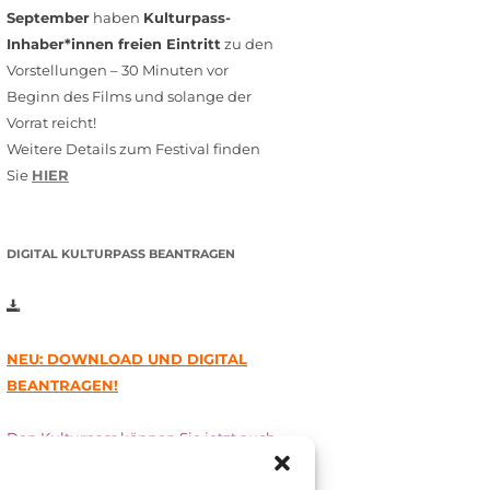
September
haben
Kulturpass-
Inhaber*innen freien Eintritt
zu den
Vorstellungen – 30 Minuten vor
Beginn des Films und solange der
Vorrat reicht!
Weitere Details zum Festival finden
Sie
HIER
DIGITAL KULTURPASS BEANTRAGEN
NEU: DOWNLOAD UND DIGITAL
BEANTRAGEN!
Den Kulturpass können Sie jetzt auch
digital beantragen. Dazu füllen Sie