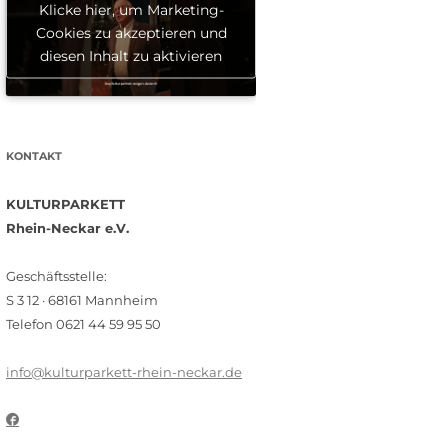
Klicke hier, um Marketing-
Cookies zu akzeptieren und
diesen Inhalt zu aktivieren
KONTAKT
KULTURPARKETT
Rhein-Neckar e.V.
Geschäftsstelle:
S 3 12 · 68161 Mannheim
Telefon 0621 44 59 95 50
info@kulturparkett-rhein-neckar.de