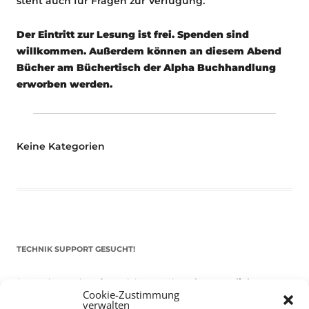
steht auch für Fragen zur Verfügung.
Der Eintritt zur Lesung ist frei. Spenden sind
willkommen. Außerdem können an diesem Abend
Bücher am Büchertisch der Alpha Buchhandlung
erworben werden.
Keine Kategorien
TECHNIK SUPPORT GESUCHT!
Das Kulturparkett freut sich stets über
ehrenamtliche
Cookie-Zustimmung
Mithilfe im Bereich Technik
. Sie haben Interesse? Dann
verwalten