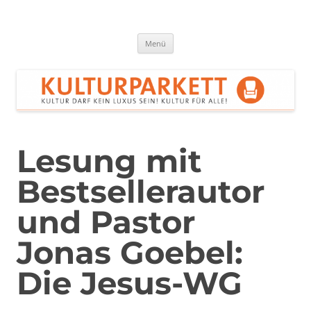
Zum
Inhalt
springen
Kulturparkett Rhein-Neckar
Kultur darf kein Luxus sein!
Menü
Lesung mit
Bestsellerautor
und Pastor
Jonas Goebel:
Die Jesus-WG