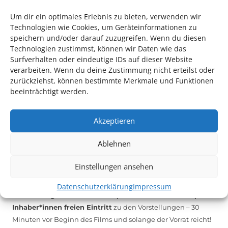
melden Sie sich unter
info@kulturparkett-rhein-neckar.de
Um dir ein optimales Erlebnis zu bieten, verwenden wir
Technologien wie Cookies, um Geräteinformationen zu
speichern und/oder darauf zuzugreifen. Wenn du diesen
*KULTURTIPP SOMMERPAUSE: FESTIVAL DES DEUTSCHEN FILMS*
Technologien zustimmst, können wir Daten wie das
Surfverhalten oder eindeutige IDs auf dieser Website
verarbeiten. Wenn du deine Zustimmung nicht erteilst oder
zurückziehst, können bestimmte Merkmale und Funktionen
beeinträchtigt werden.
Akzeptieren
Ablehnen
Einstellungen ansehen
Auch dieses Jahr findet wieder das
Festival des deutschen
Films
in Ludwigshafen statt.
Datenschutzerklärung
Impressum
Vom 19. August bist zum 9. September
haben
Kulturpass-
Inhaber*innen freien Eintritt
zu den Vorstellungen – 30
Minuten vor Beginn des Films und solange der Vorrat reicht!