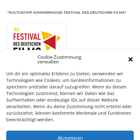
*KULTURTIPP SOMMERPAUSE: FESTIVAL DES DEUTSCHEN FILMS*
Cookie-Zustimmung
verwalten
Um dir ein optimales Erlebnis zu bieten, verwenden wir
Technologien wie Cookies, um Geräteinformationen zu
speichern und/oder darauf zuzugreifen. Wenn du diesen
Auch dieses Jahr findet wieder das
Festival des deutschen
Technologien zustimmst, können wir Daten wie das
Films
in Ludwigshafen statt.
Surfverhalten oder eindeutige IDs auf dieser Website
verarbeiten. Wenn du deine Zustimmung nicht erteilst oder
Vom 19. August bist zum 9. September
haben
Kulturpass-
zurückziehst, können bestimmte Merkmale und Funktionen
Inhaber*innen freien Eintritt
zu den Vorstellungen – 30
beeinträchtigt werden.
Minuten vor Beginn des Films und solange der Vorrat reicht!
Weitere Details zum Festival finden Sie
HIER
Akzeptieren