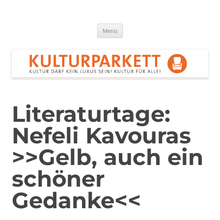
Zum
Inhalt
springen
Kulturparkett Rhein-Neckar
Kultur darf kein Luxus sein!
Menü
Literaturtage:
Nefeli Kavouras
>>Gelb, auch ein
schöner
Gedanke<<