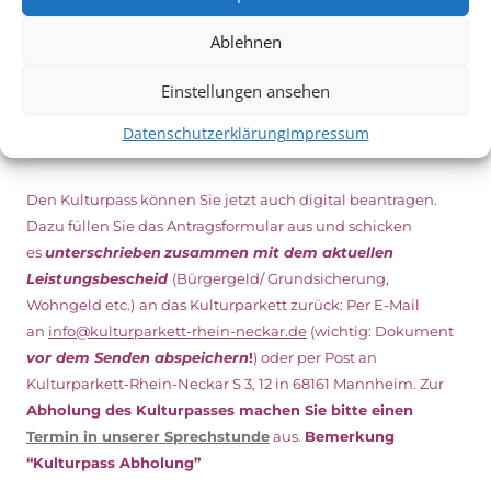
Ablehnen
DIGITAL KULTURPASS BEANTRAGEN
Einstellungen ansehen
Datenschutzerklärung
Impressum
NEU: DOWNLOAD UND DIGITAL BEANTRAGEN!
Den Kulturpass können Sie jetzt auch digital beantragen.
Dazu füllen Sie das Antragsformular aus und schicken
es
unterschrieben
zusammen mit dem
aktuellen
Leistungsbescheid
(Bürgergeld/ Grundsicherung,
Wohngeld etc.)
an das Kulturparkett zurück: Per E-Mail
an
info@kulturparkett-rhein-neckar.de
(wichtig: Dokument
vor dem Senden abspeichern
!
) oder per Post an
Kulturparkett-Rhein-Neckar S 3, 12 in 68161 Mannheim. Zur
Abholung des Kulturpasses machen Sie bitte einen
Termin in unserer Sprechstunde
aus.
Bemerkung
“Kulturpass Abholung”