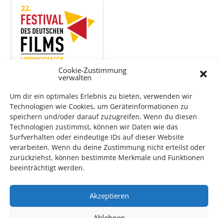
Cookie-Zustimmung
verwalten
Um dir ein optimales Erlebnis zu bieten, verwenden wir
Technologien wie Cookies, um Geräteinformationen zu
Auch dieses Jahr findet wieder das
Festival des deutschen
speichern und/oder darauf zuzugreifen. Wenn du diesen
Films
in Ludwigshafen statt.
Technologien zustimmst, können wir Daten wie das
Vom 19. August bist zum 9. September
haben
Kulturpass-
Surfverhalten oder eindeutige IDs auf dieser Website
Inhaber*innen freien Eintritt
zu den Vorstellungen – 30
verarbeiten. Wenn du deine Zustimmung nicht erteilst oder
Minuten vor Beginn des Films und solange der Vorrat reicht!
zurückziehst, können bestimmte Merkmale und Funktionen
Weitere Details zum Festival finden Sie
HIER
beeinträchtigt werden.
Akzeptieren
DIGITAL KULTURPASS BEANTRAGEN
Ablehnen