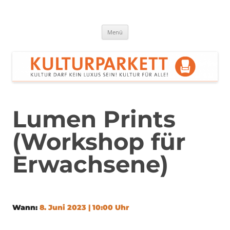
Zum
Inhalt
springen
Kulturparkett Rhein-Neckar
Kultur darf kein Luxus sein!
Menü
Lumen Prints
(Workshop für
Erwachsene)
Wann:
8. Juni 2023 | 10:00 Uhr