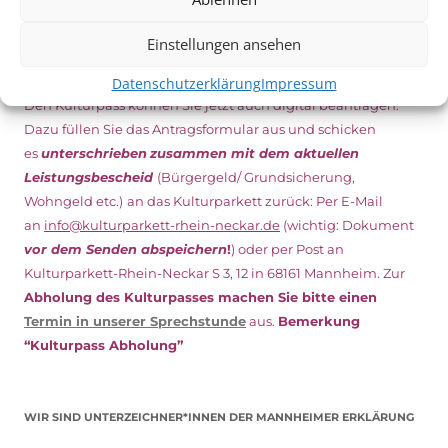
Einstellungen ansehen
NEU: DOWNLOAD UND DIGITAL BEANTRAGEN!
Datenschutzerklärung
Impressum
Den Kulturpass können Sie jetzt auch digital beantragen.
Dazu füllen Sie das Antragsformular aus und schicken
es
unterschrieben
zusammen mit dem
aktuellen
Leistungsbescheid
(Bürgergeld/ Grundsicherung,
Wohngeld etc.)
an das Kulturparkett zurück: Per E-Mail
an
info@kulturparkett-rhein-neckar.de
(wichtig: Dokument
vor dem Senden abspeichern
!
) oder per Post an
Kulturparkett-Rhein-Neckar S 3, 12 in 68161 Mannheim. Zur
Abholung des Kulturpasses machen Sie bitte einen
Termin in unserer Sprechstunde
aus.
Bemerkung
“Kulturpass Abholung”
WIR SIND UNTERZEICHNER*INNEN DER MANNHEIMER ERKLÄRUNG