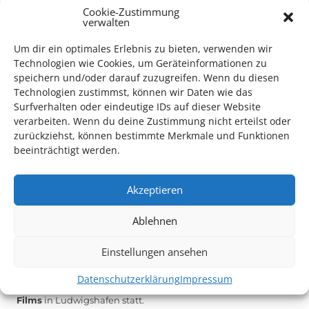
Cookie-Zustimmung
verwalten
Das Kulturparkett freut sich stets über
ehrenamtliche
Mithilfe im Bereich Technik
. Sie haben Interesse? Dann
Um dir ein optimales Erlebnis zu bieten, verwenden wir
melden Sie sich unter
info@kulturparkett-rhein-neckar.de
Technologien wie Cookies, um Geräteinformationen zu
speichern und/oder darauf zuzugreifen. Wenn du diesen
Technologien zustimmst, können wir Daten wie das
Surfverhalten oder eindeutige IDs auf dieser Website
*KULTURTIPP SOMMERPAUSE: FESTIVAL DES DEUTSCHEN FILMS*
verarbeiten. Wenn du deine Zustimmung nicht erteilst oder
zurückziehst, können bestimmte Merkmale und Funktionen
beeinträchtigt werden.
Akzeptieren
Ablehnen
Einstellungen ansehen
Datenschutzerklärung
Impressum
Auch dieses Jahr findet wieder das
Festival des deutschen
Films
in Ludwigshafen statt.