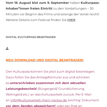
Vom 19. August bist zum 9. September
haben
Kulturpass-
Inhaber*innen freien Eintritt
zu den Vorstellungen – 30
Minuten vor Beginn des Films und solange der Vorrat reicht!
Weitere Details zum Festival finden Sie
HIER
DIGITAL KULTURPASS BEANTRAGEN
NEU: DOWNLOAD UND DIGITAL BEANTRAGEN!
Den Kulturpass können Sie jetzt auch digital beantragen.
Dazu füllen Sie das Antragsformular aus und schicken
es
unterschrieben
zusammen mit dem
aktuellen
Leistungsbescheid
(Bürgergeld/ Grundsicherung,
Wohngeld etc.)
an das Kulturparkett zurück: Per E-Mail
an
info@kulturparkett-rhein-neckar.de
(wichtig: Dokument
vor dem Senden abspeichern
!
) oder per Post an