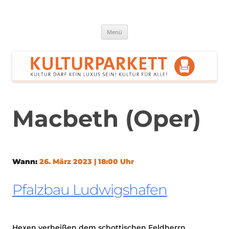
Zum
Inhalt
springen
Kulturparkett Rhein-Neckar
Kultur darf kein Luxus sein!
Menü
Macbeth (Oper)
Wann:
26. März 2023 | 18:00 Uhr
Pfalzbau Ludwigshafen
Hexen verheißen dem schottischen Feldherrn