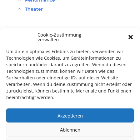
Theater
Cookie-Zustimmung
verwalten
Um dir ein optimales Erlebnis zu bieten, verwenden wir
TECHNIK SUPPORT GESUCHT!
Technologien wie Cookies, um Geräteinformationen zu
speichern und/oder darauf zuzugreifen. Wenn du diesen
Das Kulturparkett freut sich stets über
ehrenamtliche
Technologien zustimmst, können wir Daten wie das
Surfverhalten oder eindeutige IDs auf dieser Website
Mithilfe im Bereich Technik
. Sie haben Interesse? Dann
verarbeiten. Wenn du deine Zustimmung nicht erteilst oder
melden Sie sich unter
info@kulturparkett-rhein-neckar.de
zurückziehst, können bestimmte Merkmale und Funktionen
beeinträchtigt werden.
*KULTURTIPP SOMMERPAUSE: FESTIVAL DES DEUTSCHEN FILMS*
Akzeptieren
Ablehnen