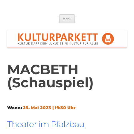
Zum
Inhalt
springen
Kulturparkett Rhein-Neckar
Kultur darf kein Luxus sein!
Menü
MACBETH
(Schauspiel)
Wann:
25. Mai 2023 | 19:30 Uhr
Theater im Pfalzbau