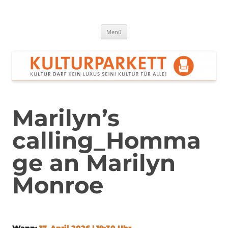
Zum
Inhalt
springen
Kulturparkett Rhein-Neckar
Kultur darf kein Luxus sein!
Menü
Marilyn’s
calling_Homma
ge an Marilyn
Monroe
Wann:
17. April 2026 | 19:30 Uhr