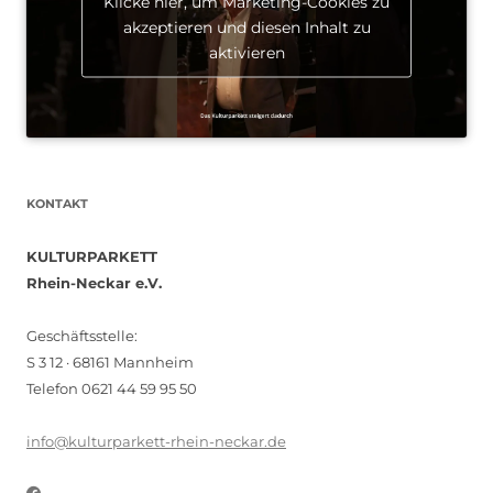
Klicke hier, um Marketing-Cookies zu
akzeptieren und diesen Inhalt zu
aktivieren
KONTAKT
KULTURPARKETT
Rhein-Neckar e.V.
Geschäftsstelle:
S 3 12 · 68161 Mannheim
Telefon 0621 44 59 95 50
info@kulturparkett-rhein-neckar.de