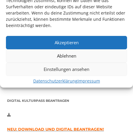
Technologien zustimmst, können wir Daten wie das
Surfverhalten oder eindeutige IDs auf dieser Website
verarbeiten. Wenn du deine Zustimmung nicht erteilst oder
zurückziehst, können bestimmte Merkmale und Funktionen
beeinträchtigt werden.
Akzeptieren
Auch dieses Jahr findet wieder das
Festival des deutschen
Films
in Ludwigshafen statt.
Ablehnen
Vom 19. August bist zum 9. September
haben
Kulturpass-
Inhaber*innen freien Eintritt
zu den Vorstellungen – 30
Einstellungen ansehen
Minuten vor Beginn des Films und solange der Vorrat reicht!
Weitere Details zum Festival finden Sie
HIER
Datenschutzerklärung
Impressum
DIGITAL KULTURPASS BEANTRAGEN
NEU: DOWNLOAD UND DIGITAL BEANTRAGEN!