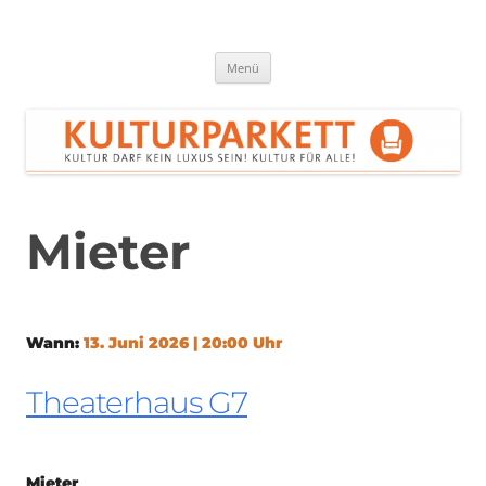
Zum
Inhalt
springen
Kulturparkett Rhein-Neckar
Kultur darf kein Luxus sein!
Menü
Mieter
Wann:
13. Juni 2026 | 20:00 Uhr
Theaterhaus G7
Mieter