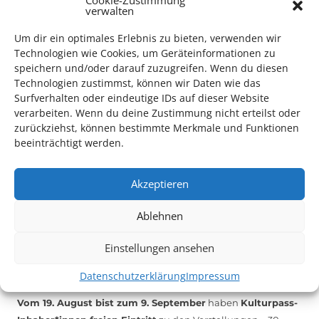
Das Kulturparkett freut sich stets über
ehrenamtliche
verwalten
Mithilfe im Bereich Technik
. Sie haben Interesse? Dann
melden Sie sich unter
info@kulturparkett-rhein-neckar.de
Um dir ein optimales Erlebnis zu bieten, verwenden wir
Technologien wie Cookies, um Geräteinformationen zu
speichern und/oder darauf zuzugreifen. Wenn du diesen
Technologien zustimmst, können wir Daten wie das
*KULTURTIPP SOMMERPAUSE: FESTIVAL DES DEUTSCHEN FILMS*
Surfverhalten oder eindeutige IDs auf dieser Website
verarbeiten. Wenn du deine Zustimmung nicht erteilst oder
zurückziehst, können bestimmte Merkmale und Funktionen
beeinträchtigt werden.
Akzeptieren
Ablehnen
Einstellungen ansehen
Auch dieses Jahr findet wieder das
Festival des deutschen
Datenschutzerklärung
Impressum
Films
in Ludwigshafen statt.
Vom 19. August bist zum 9. September
haben
Kulturpass-