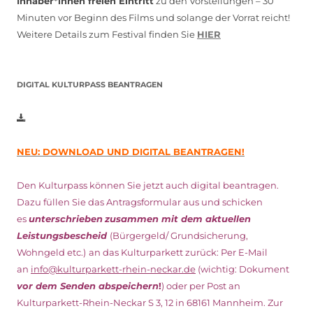
Inhaber*innen freien Eintritt
zu den Vorstellungen – 30
Minuten vor Beginn des Films und solange der Vorrat reicht!
Weitere Details zum Festival finden Sie
HIER
DIGITAL KULTURPASS BEANTRAGEN
NEU: DOWNLOAD UND DIGITAL BEANTRAGEN!
Den Kulturpass können Sie jetzt auch digital beantragen.
Dazu füllen Sie das Antragsformular aus und schicken
es
unterschrieben
zusammen mit dem
aktuellen
Leistungsbescheid
(Bürgergeld/ Grundsicherung,
Wohngeld etc.)
an das Kulturparkett zurück: Per E-Mail
an
info@kulturparkett-rhein-neckar.de
(wichtig: Dokument
vor dem Senden abspeichern
!
) oder per Post an
Kulturparkett-Rhein-Neckar S 3, 12 in 68161 Mannheim. Zur