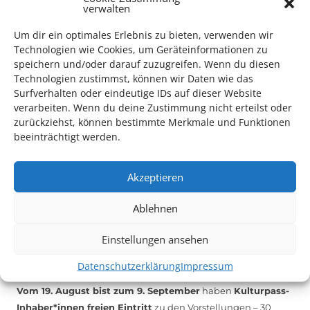
verwalten
Mithilfe im Bereich Technik
. Sie haben Interesse? Dann
melden Sie sich unter
info@kulturparkett-rhein-neckar.de
Um dir ein optimales Erlebnis zu bieten, verwenden wir
Technologien wie Cookies, um Geräteinformationen zu
speichern und/oder darauf zuzugreifen. Wenn du diesen
Technologien zustimmst, können wir Daten wie das
*KULTURTIPP SOMMERPAUSE: FESTIVAL DES DEUTSCHEN FILMS*
Surfverhalten oder eindeutige IDs auf dieser Website
verarbeiten. Wenn du deine Zustimmung nicht erteilst oder
zurückziehst, können bestimmte Merkmale und Funktionen
beeinträchtigt werden.
Akzeptieren
Ablehnen
Einstellungen ansehen
Auch dieses Jahr findet wieder das
Festival des deutschen
Datenschutzerklärung
Impressum
Films
in Ludwigshafen statt.
Vom 19. August bist zum 9. September
haben
Kulturpass-
Inhaber*innen freien Eintritt
zu den Vorstellungen – 30