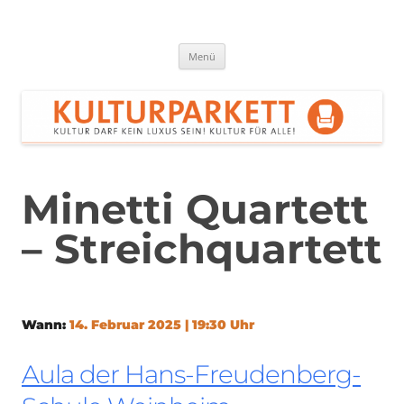
Zum
Inhalt
springen
Kulturparkett Rhein-Neckar
Kultur darf kein Luxus sein!
Menü
Minetti Quartett
– Streichquartett
Wann:
14. Februar 2025 | 19:30 Uhr
Aula der Hans-Freudenberg-