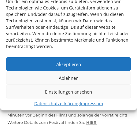
Um dir ein optimales Erlebnis zu bieten, verwenden wir
Technologien wie Cookies, um Geräteinformationen zu
*KULTURTIPP SOMMERPAUSE: FESTIVAL DES DEUTSCHEN FILMS*
speichern und/oder darauf zuzugreifen. Wenn du diesen
Technologien zustimmst, können wir Daten wie das
Surfverhalten oder eindeutige IDs auf dieser Website
verarbeiten. Wenn du deine Zustimmung nicht erteilst oder
zurückziehst, können bestimmte Merkmale und Funktionen
beeinträchtigt werden.
Akzeptieren
Ablehnen
Auch dieses Jahr findet wieder das
Festival des deutschen
Einstellungen ansehen
Films
in Ludwigshafen statt.
Vom 19. August bist zum 9. September
haben
Kulturpass-
Datenschutzerklärung
Impressum
Inhaber*innen freien Eintritt
zu den Vorstellungen – 30
Minuten vor Beginn des Films und solange der Vorrat reicht!
Weitere Details zum Festival finden Sie
HIER