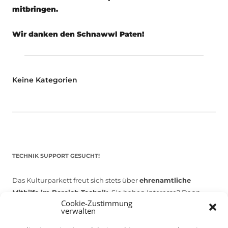
mitbringen.
Wir danken den Schnawwl Paten!
Keine Kategorien
TECHNIK SUPPORT GESUCHT!
Das Kulturparkett freut sich stets über
ehrenamtliche
Mithilfe im Bereich Technik
. Sie haben Interesse? Dann
Cookie-Zustimmung
melden Sie sich unter
info@kulturparkett-rhein-neckar.de
verwalten