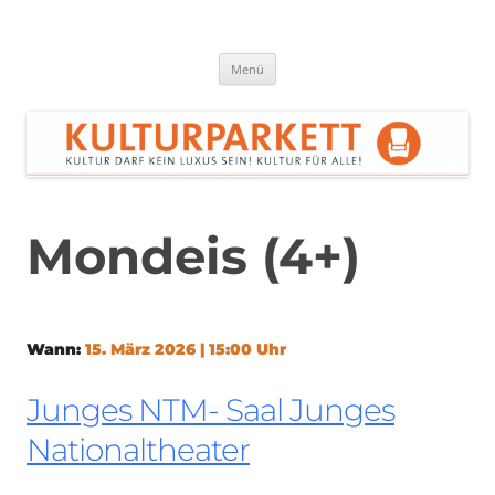
Zum
Inhalt
springen
Kulturparkett Rhein-Neckar
Kultur darf kein Luxus sein!
Menü
Mondeis (4+)
Wann:
15. März 2026 | 15:00 Uhr
Junges NTM- Saal Junges
Nationaltheater