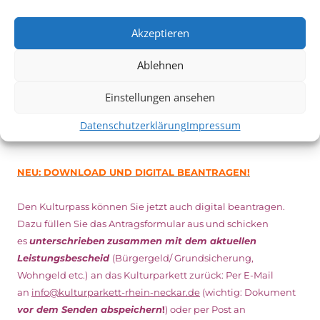
Vom 19. August bist zum 9. September
haben
Kulturpass-
Inhaber*innen freien Eintritt
zu den Vorstellungen – 30
Akzeptieren
Minuten vor Beginn des Films und solange der Vorrat reicht!
Weitere Details zum Festival finden Sie
HIER
Ablehnen
Einstellungen ansehen
DIGITAL KULTURPASS BEANTRAGEN
Datenschutzerklärung
Impressum
NEU: DOWNLOAD UND DIGITAL BEANTRAGEN!
Den Kulturpass können Sie jetzt auch digital beantragen.
Dazu füllen Sie das Antragsformular aus und schicken
es
unterschrieben
zusammen mit dem
aktuellen
Leistungsbescheid
(Bürgergeld/ Grundsicherung,
Wohngeld etc.)
an das Kulturparkett zurück: Per E-Mail
an
info@kulturparkett-rhein-neckar.de
(wichtig: Dokument
vor dem Senden abspeichern
!
) oder per Post an