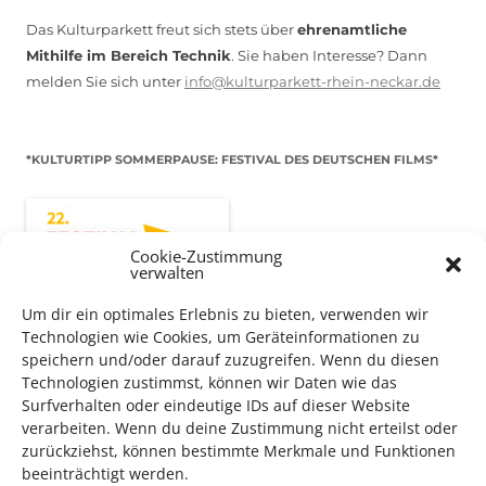
Das Kulturparkett freut sich stets über
ehrenamtliche
Mithilfe im Bereich Technik
. Sie haben Interesse? Dann
melden Sie sich unter
info@kulturparkett-rhein-neckar.de
*KULTURTIPP SOMMERPAUSE: FESTIVAL DES DEUTSCHEN FILMS*
Cookie-Zustimmung
verwalten
Um dir ein optimales Erlebnis zu bieten, verwenden wir
Technologien wie Cookies, um Geräteinformationen zu
speichern und/oder darauf zuzugreifen. Wenn du diesen
Technologien zustimmst, können wir Daten wie das
Surfverhalten oder eindeutige IDs auf dieser Website
verarbeiten. Wenn du deine Zustimmung nicht erteilst oder
Auch dieses Jahr findet wieder das
Festival des deutschen
zurückziehst, können bestimmte Merkmale und Funktionen
Films
in Ludwigshafen statt.
beeinträchtigt werden.