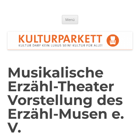
Zum
Inhalt
springen
Kulturparkett Rhein-Neckar
Kultur darf kein Luxus sein!
Menü
Musikalische
Erzähl-Theater
Vorstellung des
Erzähl-Musen e.
V.