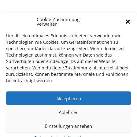
Cookie-Zustimmung
verwalten
TECHNIK SUPPORT GESUCHT!
Um dir ein optimales Erlebnis zu bieten, verwenden wir
Das Kulturparkett freut sich stets über
ehrenamtliche
Technologien wie Cookies, um Geräteinformationen zu
Mithilfe im Bereich Technik
. Sie haben Interesse? Dann
speichern und/oder darauf zuzugreifen. Wenn du diesen
melden Sie sich unter
info@kulturparkett-rhein-neckar.de
Technologien zustimmst, können wir Daten wie das
Surfverhalten oder eindeutige IDs auf dieser Website
verarbeiten. Wenn du deine Zustimmung nicht erteilst oder
zurückziehst, können bestimmte Merkmale und Funktionen
*KULTURTIPP SOMMERPAUSE: FESTIVAL DES DEUTSCHEN FILMS*
beeinträchtigt werden.
Akzeptieren
Ablehnen
Einstellungen ansehen