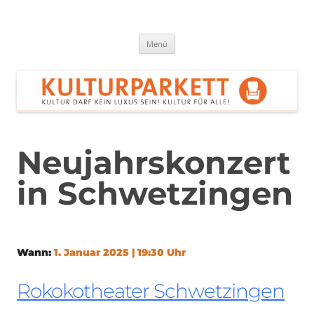
Zum
Inhalt
springen
Kulturparkett Rhein-Neckar
Kultur darf kein Luxus sein!
Menü
Neujahrskonzert
in Schwetzingen
Wann:
1. Januar 2025 | 19:30 Uhr
Rokokotheater Schwetzingen