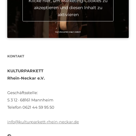
Klicke hier, um Marketing-Cookies zu
akzeptieren und diesen Inhalt zu
aktivieren
KONTAKT
KULTURPARKETT
Rhein-Neckar e.V.
Geschäftsstelle:
S 3 12 · 68161 Mannheim
Telefon 0621 44 59 95 50
info@kulturparkett-rhein-neckar.de