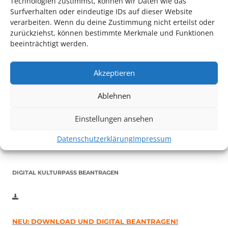
Technologien zustimmst, können wir Daten wie das
Surfverhalten oder eindeutige IDs auf dieser Website
verarbeiten. Wenn du deine Zustimmung nicht erteilst oder
zurückziehst, können bestimmte Merkmale und Funktionen
beeinträchtigt werden.
Akzeptieren
Auch dieses Jahr findet wieder das
Festival des deutschen
Films
in Ludwigshafen statt.
Ablehnen
Vom 19. August bist zum 9. September
haben
Kulturpass-
Inhaber*innen freien Eintritt
zu den Vorstellungen – 30
Einstellungen ansehen
Minuten vor Beginn des Films und solange der Vorrat reicht!
Weitere Details zum Festival finden Sie
HIER
Datenschutzerklärung
Impressum
DIGITAL KULTURPASS BEANTRAGEN
NEU: DOWNLOAD UND DIGITAL BEANTRAGEN!