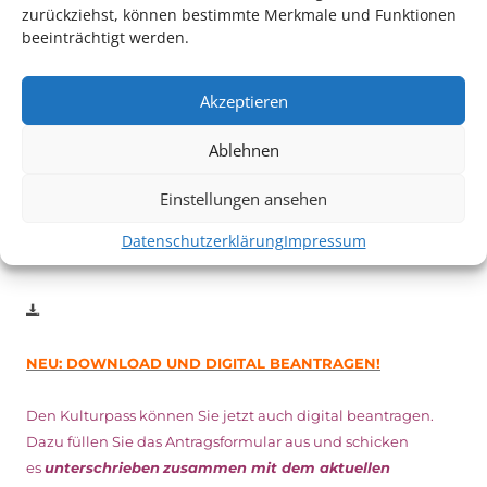
zurückziehst, können bestimmte Merkmale und Funktionen
beeinträchtigt werden.
Auch dieses Jahr findet wieder das
Festival des deutschen
Films
in Ludwigshafen statt.
Akzeptieren
Vom 19. August bist zum 9. September
haben
Kulturpass-
Inhaber*innen freien Eintritt
zu den Vorstellungen – 30
Ablehnen
Minuten vor Beginn des Films und solange der Vorrat reicht!
Weitere Details zum Festival finden Sie
HIER
Einstellungen ansehen
Datenschutzerklärung
Impressum
DIGITAL KULTURPASS BEANTRAGEN
NEU: DOWNLOAD UND DIGITAL BEANTRAGEN!
Den Kulturpass können Sie jetzt auch digital beantragen.
Dazu füllen Sie das Antragsformular aus und schicken
es
unterschrieben
zusammen mit dem
aktuellen