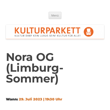
Zum
Inhalt
springen
Kulturparkett Rhein-Neckar
Kultur darf kein Luxus sein!
Menü
Nora OG
(Limburg-
Sommer)
Wann:
29. Juli 2023 | 19:30 Uhr