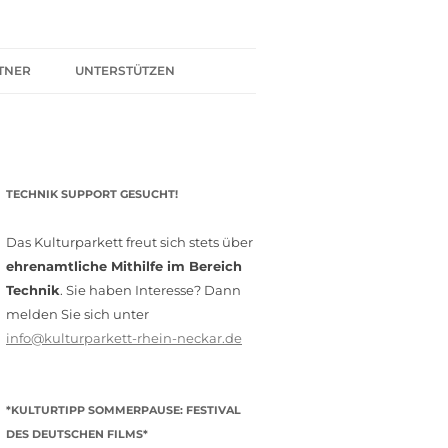
TNER
UNTERSTÜTZEN
ER BÜNDNIS
KULTURPARTNER WERDEN
SPENDEN
TECHNIK SUPPORT GESUCHT!
FÖRDERMITGLIED WERDEN
MITGLIEDSCHAFT
Das Kulturparkett freut sich stets über
ehrenamtliche Mithilfe im Bereich
EHRENAMT
Technik
. Sie haben Interesse? Dann
melden Sie sich unter
info@kulturparkett-rhein-neckar.de
*KULTURTIPP SOMMERPAUSE: FESTIVAL
DES DEUTSCHEN FILMS*