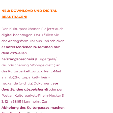
NEU: DOWNLOAD UND DIGITAL
BEANTRAGEN!
Den Kulturpass können Sie jetzt auch
digital beantragen. Dazu füllen Sie
das Antragsformular aus und schicken
es
unterschrieben
zusammen mit
dem
aktuellen
Leistungsbescheid
(Bürgergeld/
Grundsicherung, Wohngeld etc.)
an
das Kulturparkett zurück: Per E-Mail
an
info@kulturparkett-rhein-
neckar.de
(wichtig: Dokument
vor
dem Senden abspeichern
!
) oder per
Post an Kulturparkett-Rhein-Neckar S
3, 12 in 68161 Mannheim. Zur
Abholung des Kulturpasses machen