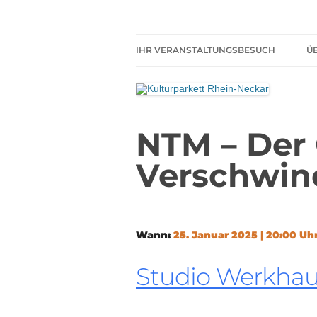
Zum
Inhalt
springen
Kultur darf kein Luxus sein!
Kulturparkett Rhe
IHR VERANSTALTUNGSBESUCH
Ü
AKTUELLE VERANSTALTUNGEN
HIER HABEN SIE IMMER
FREIEN EINTRITT
NTM – Der 
SHARED READING
Verschwi
REGELN FÜR KULTURPARKETT
GÄSTE
Wann:
25. Januar 2025 | 20:00 Uh
Studio Werkha