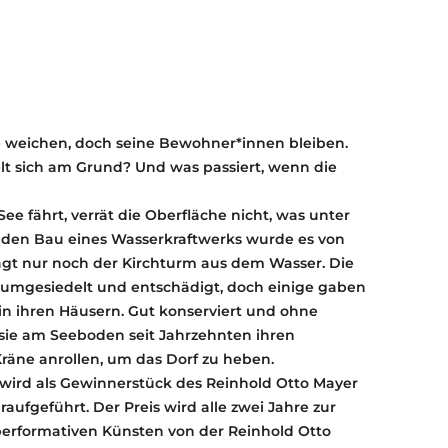
g
KONTAKT
KULTURPASS DIGITAL
BEANTRAGEN
TRANSPARENZ
IMPRESSUM
 weichen, doch seine Bewohner*innen bleiben.
elt sich am Grund? Und was passiert, wenn die
e fährt, verrät die Oberfläche nicht, was unter
ür den Bau eines Wasserkraftwerks wurde es von
ragt nur noch der Kirchturm aus dem Wasser. Die
mgesiedelt und entschädigt, doch einige gaben
 in ihren Häusern. Gut konserviert und ohne
sie am Seeboden seit Jahrzehnten ihren
Kräne anrollen, um das Dorf zu heben.
wird als Gewinnerstück des Reinhold Otto Mayer
aufgeführt. Der Preis wird alle zwei Jahre zur
performativen Künsten von der Reinhold Otto