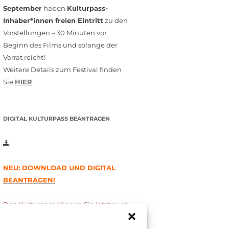
September
haben
Kulturpass-
Inhaber*innen freien Eintritt
zu den
Vorstellungen – 30 Minuten vor
Beginn des Films und solange der
Vorrat reicht!
Weitere Details zum Festival finden
Sie
HIER
DIGITAL KULTURPASS BEANTRAGEN
NEU: DOWNLOAD UND DIGITAL
BEANTRAGEN!
Den Kulturpass können Sie jetzt auch
digital beantragen. Dazu füllen Sie