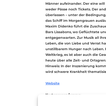
Männer aufeinander. Der eine will 
weder Pässe noch Tickets. Der an
überlassen – unter der Bedingung, 
das Schiff im Morgengrauen ausläu
Maxim Didenko führt die Zuschaue
Bars Lissabons, wo Geflüchtete u
entgegenwarten. Zur Musik all ih
Leben, die von Liebe und Verrat h
unstillbarem Hunger nach Leben. E
Weltkrieg, es ist aber auch die Ges
heute über alle Zeit- und Ortsgre
Hinweis: In der Inszenierung komm
wird schwere Krankheit thematisie
Website
Kartenreservierung:
Karten können bis zum 29.10.24 