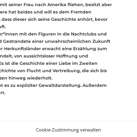
mit seiner Frau nach Amerika fliehen, besitzt aber
dere hat beides und will es dem Fremden
dass dieser sich seine Geschichte anhört, bevor
ft.
r*innen mit den Figuren in die Nachtclubs und
nd Gestrandete einer unwahrscheinlichen Zukunft
rer Herkunftsländer erwacht eine Erzählung zum
andelt, von aussichtsloser Hoffnung und
s ist die Geschichte einer Liebe im Zweiten
chichte von Flucht und Vertreibung, die sich bis
nzen hinweg wiederholt.
t es zu expliziter Gewaltdarstellung. Außerdem
rt.
Cookie-Zustimmung verwalten
um 12:00 unter
reservierung@kulturparkett-