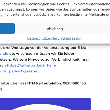
n.
en, verwenden wir Technologien wie Cookies, um Geräteinformation
asse hinterlegt!
ien zustimmst, können wir Daten wie das Surfverhalten oder einde
on Kulturpass-Inhaber*innen persönlich an der
 nicht erteilst oder zurückziehst, können bestimmte Merkmale un
den Kulturpass als Nachweis mitbringen.
Ablehnen
darauf hin, dass Ihre Reservierung verbindlich ist.
ten werden vom Freundeskreis des
Datenschutzerklärung
Impressum
 Sie die Karten nicht in Anspruch nehmen
s drei Werktage vor der Veranstaltung
per E-Mail
ar.de
ab. Ansonsten müssen wir Sie leider
etzen. Weitere Hinweise zur Verbindlichkeit Ihrer
nach
https://kulturparkett-rhein-
kulturparkett-gaeste/
.
bitte über das NTM Kartentelefon: 0621 1680 150
r)