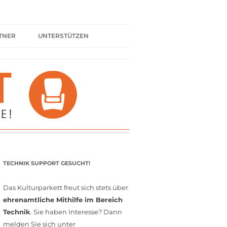
TNER
UNTERSTÜTZEN
ER BÜNDNIS
KULTURPARTNER WERDEN
SPENDEN
FÖRDERMITGLIED WERDEN
MITGLIEDSCHAFT
EHRENAMT
TECHNIK SUPPORT GESUCHT!
Das Kulturparkett freut sich stets über
ehrenamtliche Mithilfe im Bereich
Technik
. Sie haben Interesse? Dann
melden Sie sich unter