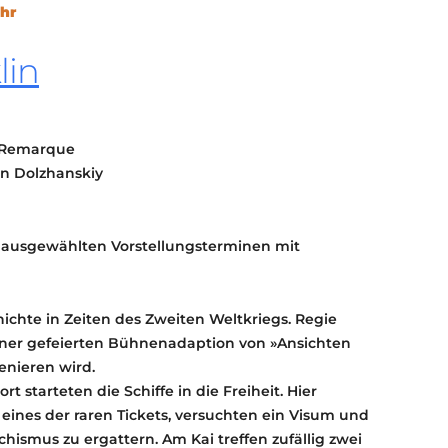
Uhr
KONTAKT
KULTURPASS DIGITAL
lin
BEANTRAGEN
TRANSPARENZ
IMPRESSUM
 Remarque
n Dolzhanskiy
n ausgewählten Vorstellungsterminen mit
ichte in Zeiten des Zweiten Weltkriegs. Regie
iner gefeierten Bühnenadaption von »Ansichten
enieren wird.
t starteten die Schiffe in die Freiheit. Hier
 eines der raren Tickets, versuchten ein Visum und
chismus zu ergattern. Am Kai treffen zufällig zwei