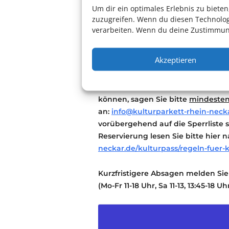
rhein-neckar.de
reserviert werde
Um dir ein optimales Erlebnis zu biet
Die Karten werden an der Abendk
zuzugreifen. Wenn du diesen Technolog
Die kostenfreien Tickets können v
verarbeiten. Wenn du deine Zustimmung
Abendkasse abholt werden. Bitte 
Akzeptieren
Wichtig: Wir weisen Sie freundlich 
Die zur Verfügung gestellten Kar
Nationaltheaters finanziert. Wenn
können, sagen Sie bitte
mindesten
an:
info@kulturparkett-rhein-neck
vorübergehend auf die Sperrliste s
Reservierung lesen Sie bitte hier 
neckar.de/kulturpass/regeln-fuer-
Kurzfristigere Absagen melden Sie 
(Mo-Fr 11-18 Uhr, Sa 11-13, 13:45-18 Uh