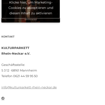
Klicke hier, um Marketing-
Cookies zu akzeptieren und
diesen Inhalt zu aktivieren
KONTAKT
KULTURPARKETT
Rhein-Neckar e.V.
Geschäftsstelle:
S 3 12 · 68161 Mannheim
Telefon 0621 44 59 95 50
info@kulturparkett-rhein-neckar.de