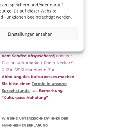
das Antragsformular aus und schicken
en zu speichern und/oder darauf
es
unterschrieben
zusammen mit
utige IDs auf dieser Website
dem
aktuellen
d Funktionen beeinträchtigt werden.
Leistungsbescheid
(Bürgergeld/
Grundsicherung, Wohngeld etc.)
an
Einstellungen ansehen
das Kulturparkett zurück: Per E-Mail
an
info@kulturparkett-rhein-
neckar.de
(wichtig: Dokument
vor
dem Senden abspeichern
!
) oder per
Post an Kulturparkett-Rhein-Neckar S
3, 12 in 68161 Mannheim. Zur
Abholung des Kulturpasses machen
Sie bitte einen
Termin in unserer
Sprechstunde
aus.
Bemerkung
“Kulturpass Abholung”
WIR SIND UNTERZEICHNER*INNEN DER
MANNHEIMER ERKLÄRUNG