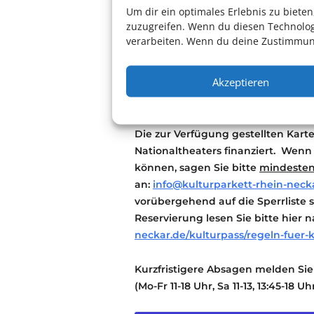
Um dir ein optimales Erlebnis zu biet
vor, die Karten zu verlosen. Sie er
zuzugreifen. Wenn du diesen Technolog
Reservierung.
verarbeiten. Wenn du deine Zustimmung
Die Karten werden an der Abendka
Die kostenfreien Tickets können 
Akzeptieren
Abendkasse abholt werden. Bitte
Wichtig: Wir weisen Sie freundlich 
Die zur Verfügung gestellten Kar
Nationaltheaters finanziert. Wenn
können, sagen Sie bitte
mindesten
an:
info@kulturparkett-rhein-neck
vorübergehend auf die Sperrliste s
Reservierung lesen Sie bitte hier 
neckar.de/kulturpass/regeln-fuer-
Kurzfristigere Absagen melden Sie 
(Mo-Fr 11-18 Uhr, Sa 11-13, 13:45-18 Uh