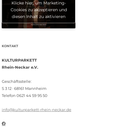
Klicke hier, um Marketing-
Cookies zu akzeptieren und
diesen Inhalt zu aktivieren
KONTAKT
KULTURPARKETT
Rhein-Neckar e.V.
Geschäftsstelle:
S 3 12 · 68161 Mannheim
Telefon 0621 44 59 95 50
info@kulturparkett-rhein-neckar.de