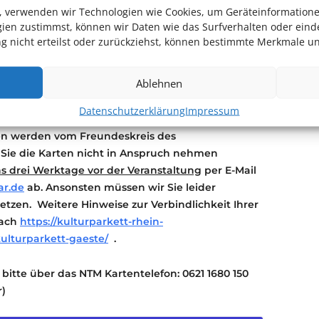
en, verwenden wir Technologien wie Cookies, um Geräteinformation
halten eine E-Mail bei erfolgreicher
ien zustimmst, können wir Daten wie das Surfverhalten oder einde
 nicht erteilst oder zurückziehst, können bestimmte Merkmale un
sse der jeweiligen Spielstätte hinterlegt!
von Kulturpass-Inhaber*innen persönlich an der
Ablehnen
 den Kulturpass als Nachweis mitbringen.
Datenschutzerklärung
Impressum
darauf hin, dass Ihre Reservierung verbindlich ist.
ten werden vom Freundeskreis des
 Sie die Karten nicht in Anspruch nehmen
s drei Werktage vor der Veranstaltung
per E-Mail
ar.de
ab. Ansonsten müssen wir Sie leider
etzen. Weitere Hinweise zur Verbindlichkeit Ihrer
nach
https://kulturparkett-rhein-
kulturparkett-gaeste/
.
bitte über das NTM Kartentelefon: 0621 1680 150
r)