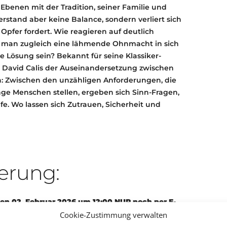
 Ebenen mit der Tradition, seiner Familie und
rstand aber keine Balance, sondern verliert sich
pfer fordert. Wie reagieren auf deutlich
an zugleich eine lähmende Ohnmacht in sich
e Lösung sein? Bekannt für seine Klassiker-
David Calis der Auseinandersetzung zwischen
n: Zwischen den unzähligen Anforderungen, die
nge Menschen stellen, ergeben sich Sinn-Fragen,
. Wo lassen sich Zutrauen, Sicherheit und
erung:
en 02. Februar 2026 um 12:00
NUR noch
per E-
rkett-rhein-neckar.de
Cookie-Zustimmung verwalten
reserviert werden.
 als Karten vorhanden sind, behalten wir uns