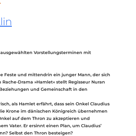
r
KONTAKT
KULTURPASS DIGITAL
lin
BEANTRAGEN
TRANSPARENZ
IMPRESSUM
n ausgewählten Vorstellungsterminen mit
 Feste und mittendrin ein junger Mann, der sich
m Rache-Drama »Hamlet« stellt Regisseur Nuran
t, Beziehungen und Gemeinschaft in den
isch, als Hamlet erfährt, dass sein Onkel Claudius
 die Krone im dänischen Königreich übernehmen
 Onkel auf dem Thron zu akzeptieren und
em Vater. Er ersinnt einen Plan, um Claudius’
nn? Selbst den Thron besteigen?