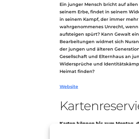
Ein junger Mensch bricht auf allen
seinem Erbe, findet in seinem Wide
in seinem Kampf, der immer mehr O
wahrgenommenes Unrecht, wenn m
aufsteigen spürt? Kann Gewalt ein
Bearbeitungen widmet sich Nuran 
der jungen und älteren Generatio
Gesellschaft und Elternhaus an ju
Widersprüche und Identitätskämpfe
Heimat finden?
Website
Kartenreservi
Karten können bis zum Montag, d
Mail unter
reservierung@kulturpa
Wenn wir mehr Anfragen erhalten,