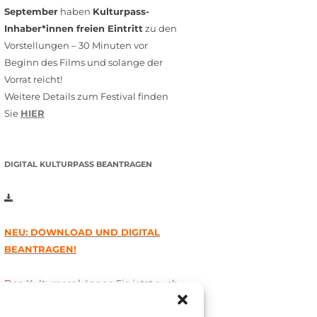
September
haben
Kulturpass-
Inhaber*innen freien Eintritt
zu den
Vorstellungen – 30 Minuten vor
Beginn des Films und solange der
Vorrat reicht!
Weitere Details zum Festival finden
Sie
HIER
DIGITAL KULTURPASS BEANTRAGEN
NEU: DOWNLOAD UND DIGITAL
BEANTRAGEN!
Den Kulturpass können Sie jetzt auch
digital beantragen. Dazu füllen Sie