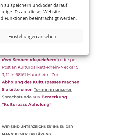
das Antragsformular aus und schicken
en zu speichern und/oder darauf
es
unterschrieben
zusammen mit
utige IDs auf dieser Website
dem
aktuellen
d Funktionen beeinträchtigt werden.
Leistungsbescheid
(Bürgergeld/
Grundsicherung, Wohngeld etc.)
an
Einstellungen ansehen
das Kulturparkett zurück: Per E-Mail
an
info@kulturparkett-rhein-
neckar.de
(wichtig: Dokument
vor
dem Senden abspeichern
!
) oder per
Post an Kulturparkett-Rhein-Neckar S
3, 12 in 68161 Mannheim. Zur
Abholung des Kulturpasses machen
Sie bitte einen
Termin in unserer
Sprechstunde
aus.
Bemerkung
“Kulturpass Abholung”
WIR SIND UNTERZEICHNER*INNEN DER
MANNHEIMER ERKLÄRUNG