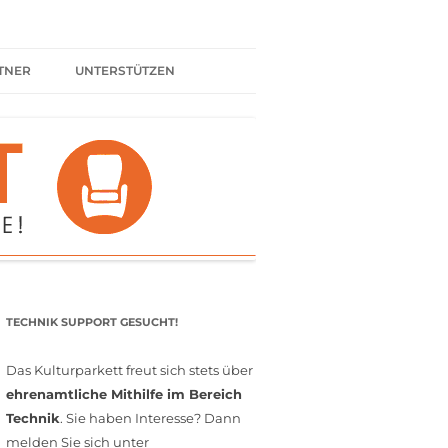
TNER
UNTERSTÜTZEN
ER BÜNDNIS
KULTURPARTNER WERDEN
SPENDEN
FÖRDERMITGLIED WERDEN
MITGLIEDSCHAFT
EHRENAMT
TECHNIK SUPPORT GESUCHT!
Das Kulturparkett freut sich stets über
ehrenamtliche Mithilfe im Bereich
Technik
. Sie haben Interesse? Dann
melden Sie sich unter