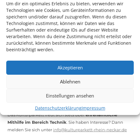
Um dir ein optimales Erlebnis zu bieten, verwenden wir
Wir danken den Freunden und Förderern des
Technologien wie Cookies, um Geräteinformationen zu
Nationaltheaters
speichern und/oder darauf zuzugreifen. Wenn du diesen
Technologien zustimmst, können wir Daten wie das
Surfverhalten oder eindeutige IDs auf dieser Website
verarbeiten. Wenn du deine Zustimmung nicht erteilst oder
zurückziehst, können bestimmte Merkmale und Funktionen
Konzert
beeinträchtigt werden.
Singen
Akzeptieren
Ablehnen
Einstellungen ansehen
TECHNIK SUPPORT GESUCHT!
Datenschutzerklärung
Impressum
Das Kulturparkett freut sich stets über
ehrenamtliche
Mithilfe im Bereich Technik
. Sie haben Interesse? Dann
melden Sie sich unter
info@kulturparkett-rhein-neckar.de