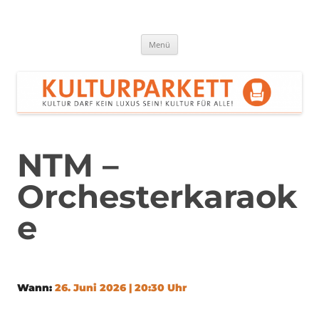
Zum
Inhalt
springen
Kulturparkett Rhein-Neckar
Kultur darf kein Luxus sein!
Menü
NTM –
Orchesterkaraok
e
Wann:
26. Juni 2026 | 20:30 Uhr