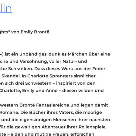
lin
KONTAKT
KULTURPASS DIGITAL
BEANTRAGEN
TRANSPARENZ
ts“ von Emily Brontë
IMPRESSUM
) ist ein unbändiges, dunkles Märchen über eine
che und Versöhnung, voller Natur- und
he Schranken. Dass dieses Werk aus der Feder
 Skandal. In Charlotte Sprengers sinnlicher
n sich drei Schwestern – inspiriert von den
harlotte, Emily und Anne – diesen wilden und
chwestern Brontë Fantasiereiche und legen damit
Romane. Die Bücher ihres Vaters, die moorige
r und die eigensinnigen Menschen ihrer nächsten
ür die gewaltigen Abenteuer ihrer Rollenspiele.
te Helden und mutige Frauen, erforschen