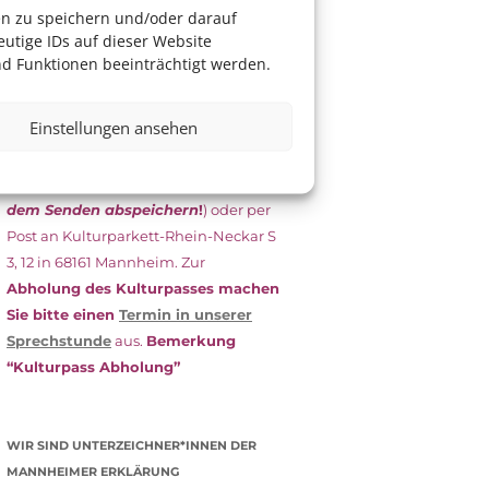
das Antragsformular aus und schicken
en zu speichern und/oder darauf
es
unterschrieben
zusammen mit
utige IDs auf dieser Website
dem
aktuellen
d Funktionen beeinträchtigt werden.
Leistungsbescheid
(Bürgergeld/
Grundsicherung, Wohngeld etc.)
an
Einstellungen ansehen
das Kulturparkett zurück: Per E-Mail
an
info@kulturparkett-rhein-
neckar.de
(wichtig: Dokument
vor
dem Senden abspeichern
!
) oder per
Post an Kulturparkett-Rhein-Neckar S
3, 12 in 68161 Mannheim. Zur
Abholung des Kulturpasses machen
Sie bitte einen
Termin in unserer
Sprechstunde
aus.
Bemerkung
“Kulturpass Abholung”
WIR SIND UNTERZEICHNER*INNEN DER
MANNHEIMER ERKLÄRUNG