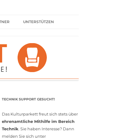
TNER
UNTERSTÜTZEN
ER BÜNDNIS
KULTURPARTNER WERDEN
SPENDEN
FÖRDERMITGLIED WERDEN
MITGLIEDSCHAFT
EHRENAMT
TECHNIK SUPPORT GESUCHT!
Das Kulturparkett freut sich stets über
ehrenamtliche Mithilfe im Bereich
Technik
. Sie haben Interesse? Dann
melden Sie sich unter