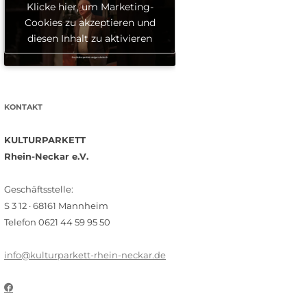
Klicke hier, um Marketing-
Cookies zu akzeptieren und
diesen Inhalt zu aktivieren
KONTAKT
KULTURPARKETT
Rhein-Neckar e.V.
Geschäftsstelle:
S 3 12 · 68161 Mannheim
Telefon 0621 44 59 95 50
info@kulturparkett-rhein-neckar.de