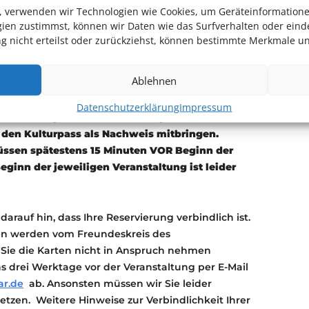
en, verwenden wir Technologien wie Cookies, um Geräteinformation
.2026 um 12:00
NUR noch
per E-Mail
ien zustimmst, können wir Daten wie das Surfverhalten oder einde
t-rhein-neckar.de
reserviert werden.
 nicht erteilst oder zurückziehst, können bestimmte Merkmale un
 als Karten vorhanden sind, behalten wir uns
halten eine E-Mail bei erfolgreicher
Ablehnen
sse der jeweiligen Spielstätte hinterlegt!
Datenschutzerklärung
Impressum
von Kulturpass-Inhaber*innen persönlich an der
 den Kulturpass als Nachweis mitbringen.
üssen spätestens 15 Minuten VOR Beginn der
eginn der jeweiligen Veranstaltung ist leider
darauf hin, dass Ihre Reservierung verbindlich ist.
ten werden vom Freundeskreis des
 Sie die Karten nicht in Anspruch nehmen
s drei Werktage vor der Veranstaltung per E-Mail
ar.de
ab. Ansonsten müssen wir Sie leider
etzen. Weitere Hinweise zur Verbindlichkeit Ihrer