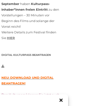
September
haben
Kulturpass-
Inhaber*innen freien Eintritt
zu den
Vorstellungen – 30 Minuten vor
Beginn des Films und solange der
Vorrat reicht!
Weitere Details zum Festival finden
Sie
HIER
DIGITAL KULTURPASS BEANTRAGEN
NEU: DOWNLOAD UND DIGITAL
BEANTRAGEN!
Den Kulturpass können Sie jetzt auch
digital beantragen. Dazu füllen Sie