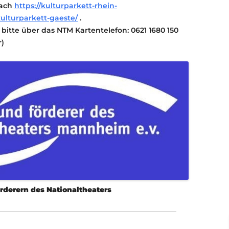
nach
https://kulturparkett-rhein-
kulturparkett-gaeste/
.
bitte über das NTM Kartentelefon: 0621 1680 150
r)
derern des Nationaltheaters