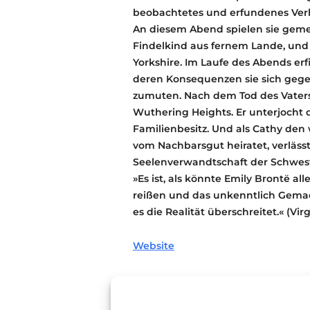
beobachtetes und erfundenes Verh
An diesem Abend spielen sie geme
Findelkind aus fernem Lande, und
Yorkshire. Im Laufe des Abends 
deren Konsequenzen sie sich gegen
zumuten. Nach dem Tod des Vaters 
Wuthering Heights. Er unterjocht d
Familienbesitz. Und als Cathy d
vom Nachbarsgut heiratet, verlässt
Seelenverwandtschaft der Schwest
»Es ist, als könnte Emily Brontë a
reißen und das unkenntlich Gemac
es die Realität überschreitet.« (Virg
Website
Kartenreservi