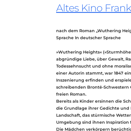
Altes Kino Frank
nach dem Roman „Wuthering Heigh
Sprache In deutscher Sprache
»Wuthering Heights« (»Sturmhöhe«
abgründige Liebe, über Gewalt, Ra
Todessehnsucht und ohne moralisc
einer Autorin stammt, war 1847 ein
Inszenierung erfinden und erspiele
schreibenden Brontë-Schwestern C
freien Roman.
Bereits als Kinder ersinnen die S
die Grundlage ihrer Gedichte und 
Landschaft, das stürmische Wette
Umgebung sind ihnen Inspiration f
Die Mädchen verkörpern berüchtig