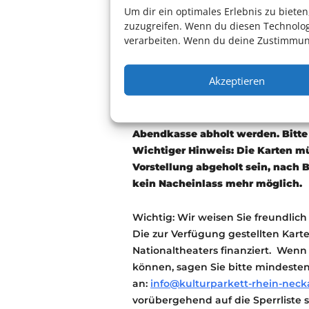
Um dir ein optimales Erlebnis zu biet
Karten können bis zum Do 28.05
zuzugreifen. Wenn du diesen Technolog
unter
reservierung@kulturparket
verarbeiten. Wenn du deine Zustimmung
Wenn wir mehr Anfragen erhalten,
vor, die Karten zu verlosen. Sie er
Akzeptieren
Reservierung.
Die Karten werden an der Abendka
Die kostenfreien Tickets können 
Abendkasse abholt werden. Bitte
Wichtiger Hinweis: Die Karten m
Vorstellung abgeholt sein, nach B
kein Nacheinlass mehr möglich.
Wichtig: Wir weisen Sie freundlich 
Die zur Verfügung gestellten Kar
Nationaltheaters finanziert. Wenn
können, sagen Sie bitte mindesten
an:
info@kulturparkett-rhein-neck
vorübergehend auf die Sperrliste s