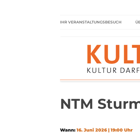
Zum
Inhalt
springen
Kultur darf kein Luxus sein!
Kulturparkett Rhe
IHR VERANSTALTUNGSBESUCH
Ü
AKTUELLE VERANSTALTUNGEN
HIER HABEN SIE IMMER
FREIEN EINTRITT
SHARED READING
REGELN FÜR KULTURPARKETT
GÄSTE
NTM Stur
Wann:
16. Juni 2026 | 19:00 Uhr