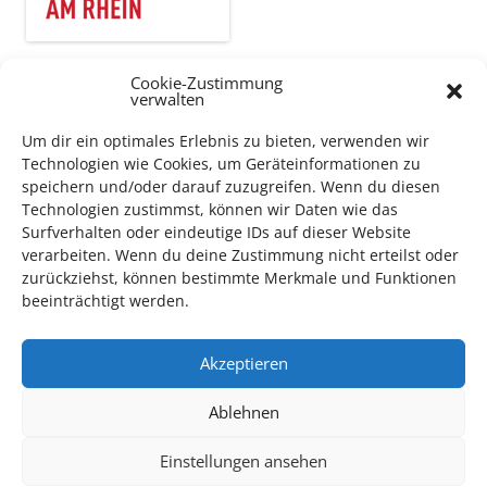
Cookie-Zustimmung
Auch dieses Jahr findet wieder das
Festival des deutschen
verwalten
Films
in Ludwigshafen statt.
Um dir ein optimales Erlebnis zu bieten, verwenden wir
Vom 19. August bist zum 9. September
haben
Kulturpass-
Technologien wie Cookies, um Geräteinformationen zu
Inhaber*innen freien Eintritt
zu den Vorstellungen – 30
speichern und/oder darauf zuzugreifen. Wenn du diesen
Minuten vor Beginn des Films und solange der Vorrat reicht!
Technologien zustimmst, können wir Daten wie das
Weitere Details zum Festival finden Sie
HIER
Surfverhalten oder eindeutige IDs auf dieser Website
verarbeiten. Wenn du deine Zustimmung nicht erteilst oder
zurückziehst, können bestimmte Merkmale und Funktionen
DIGITAL KULTURPASS BEANTRAGEN
beeinträchtigt werden.
Akzeptieren
NEU: DOWNLOAD UND DIGITAL BEANTRAGEN!
Ablehnen
Den Kulturpass können Sie jetzt auch digital beantragen.
Einstellungen ansehen
Dazu füllen Sie das Antragsformular aus und schicken