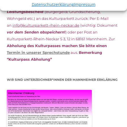
Datenschutzerklärung
Impressum
es
unterschrieben
zusammen mit dem
aktuellen
Leistungsbescheid
(Bürgergeld/ Grundsicherung,
Wohngeld etc.)
an das Kulturparkett zurück: Per E-Mail
an
info@kulturparkett-rhein-neckar.de
(wichtig: Dokument
vor dem Senden abspeichern
!
) oder per Post an
Kulturparkett-Rhein-Neckar S 3, 12 in 68161 Mannheim. Zur
Abholung des Kulturpasses machen Sie bitte einen
Termin in unserer Sprechstunde
aus.
Bemerkung
“Kulturpass Abholung”
WIR SIND UNTERZEICHNER*INNEN DER MANNHEIMER ERKLÄRUNG