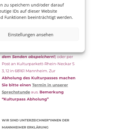
das Antragsformular aus und schicken
en zu speichern und/oder darauf
es
unterschrieben
zusammen mit
utige IDs auf dieser Website
dem
aktuellen
d Funktionen beeinträchtigt werden.
Leistungsbescheid
(Bürgergeld/
Grundsicherung, Wohngeld etc.)
an
Einstellungen ansehen
das Kulturparkett zurück: Per E-Mail
an
info@kulturparkett-rhein-
neckar.de
(wichtig: Dokument
vor
dem Senden abspeichern
!
) oder per
Post an Kulturparkett-Rhein-Neckar S
3, 12 in 68161 Mannheim. Zur
Abholung des Kulturpasses machen
Sie bitte einen
Termin in unserer
Sprechstunde
aus.
Bemerkung
“Kulturpass Abholung”
WIR SIND UNTERZEICHNER*INNEN DER
MANNHEIMER ERKLÄRUNG