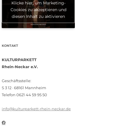
Klicke hier, um Marketing-
Cookies zu akzeptieren und
diesen Inhalt zu aktivieren
KONTAKT
KULTURPARKETT
Rhein-Neckar e.V.
Geschäftsstelle:
S 3 12 · 68161 Mannheim
Telefon 0621 44 59 95 50
info@kulturparkett-rhein-neckar.de