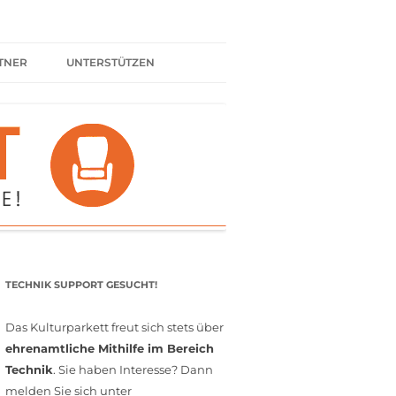
TNER
UNTERSTÜTZEN
ER BÜNDNIS
KULTURPARTNER WERDEN
SPENDEN
FÖRDERMITGLIED WERDEN
MITGLIEDSCHAFT
EHRENAMT
TECHNIK SUPPORT GESUCHT!
Das Kulturparkett freut sich stets über
ehrenamtliche Mithilfe im Bereich
Technik
. Sie haben Interesse? Dann
melden Sie sich unter