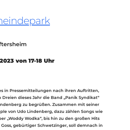
KONTAKT
KULTURPASS DIGITAL
meindepark
BEANTRAGEN
TRANSPARENZ
IMPRESSUM
ftersheim
2023 von 17-18 Uhr
es in Pressemitteilungen nach ihren Auftritten,
on Dreien dieses Jahr die Band „Panik Syndikat“
Lindenberg zu begrüßen. Zusammen mit seiner
ple von Udo Lindenberg, dazu zählen Songs wie
über „Woddy Wodka“, bis hin zu den großen Hits
it Goss, gebürtiger Schwetzinger, soll demnach in