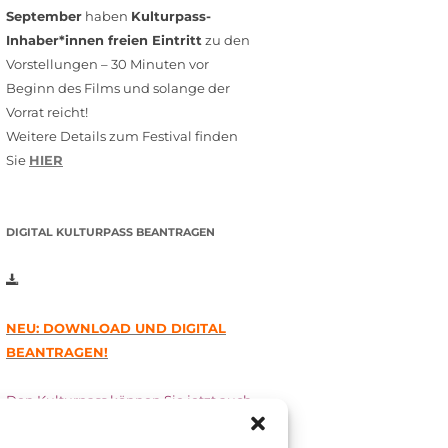
September
haben
Kulturpass-
Inhaber*innen freien Eintritt
zu den
Vorstellungen – 30 Minuten vor
Beginn des Films und solange der
Vorrat reicht!
Weitere Details zum Festival finden
Sie
HIER
DIGITAL KULTURPASS BEANTRAGEN
NEU: DOWNLOAD UND DIGITAL
BEANTRAGEN!
Den Kulturpass können Sie jetzt auch
digital beantragen. Dazu füllen Sie