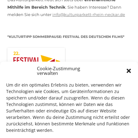
Mithilfe im Bereich Technik
. Sie haben Interesse? Dann
melden Sie sich unter
info@kulturparkett-rhein-neckar.de
*KULTURTIPP SOMMERPAUSE: FESTIVAL DES DEUTSCHEN FILMS*
Cookie-Zustimmung
verwalten
Um dir ein optimales Erlebnis zu bieten, verwenden wir
Technologien wie Cookies, um Geräteinformationen zu
speichern und/oder darauf zuzugreifen. Wenn du diesen
Technologien zustimmst, können wir Daten wie das
Surfverhalten oder eindeutige IDs auf dieser Website
Auch dieses Jahr findet wieder das
Festival des deutschen
verarbeiten. Wenn du deine Zustimmung nicht erteilst oder
Films
in Ludwigshafen statt.
zurückziehst, können bestimmte Merkmale und Funktionen
beeinträchtigt werden.
Vom 19. August bist zum 9. September
haben
Kulturpass-
Inhaber*innen freien Eintritt
zu den Vorstellungen – 30