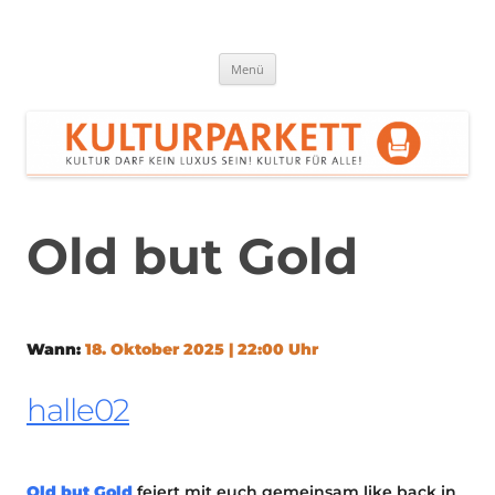
Zum
Inhalt
springen
Kulturparkett Rhein-Neckar
Kultur darf kein Luxus sein!
Menü
Old but Gold
Wann:
18. Oktober 2025 | 22:00 Uhr
halle02
Old but Gold
feiert mit euch gemeinsam like back in