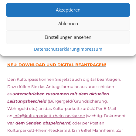
Minuten vor Beginn des Films und solange der Vorrat reicht!
Akzeptieren
Weitere Details zum Festival finden Sie
HIER
Ablehnen
DIGITAL KULTURPASS BEANTRAGEN
Einstellungen ansehen
Datenschutzerklärung
Impressum
NEU: DOWNLOAD UND DIGITAL BEANTRAGEN!
Den Kulturpass können Sie jetzt auch digital beantragen.
Dazu füllen Sie das Antragsformular aus und schicken
es
unterschrieben
zusammen mit dem
aktuellen
Leistungsbescheid
(Bürgergeld/ Grundsicherung,
Wohngeld etc.)
an das Kulturparkett zurück: Per E-Mail
an
info@kulturparkett-rhein-neckar.de
(wichtig: Dokument
vor dem Senden abspeichern
!
) oder per Post an
Kulturparkett-Rhein-Neckar S 3, 12 in 68161 Mannheim. Zur