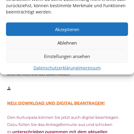
zurückziehst, können bestimmte Merkmale und Funktionen
beeinträchtigt werden.
Auch dieses Jahr findet wieder das
Festival des deutschen
Films
in Ludwigshafen statt.
Akzeptieren
Vom 19. August bist zum 9. September
haben
Kulturpass-
Inhaber*innen freien Eintritt
zu den Vorstellungen – 30
Ablehnen
Minuten vor Beginn des Films und solange der Vorrat reicht!
Weitere Details zum Festival finden Sie
HIER
Einstellungen ansehen
Datenschutzerklärung
Impressum
DIGITAL KULTURPASS BEANTRAGEN
NEU: DOWNLOAD UND DIGITAL BEANTRAGEN!
Den Kulturpass können Sie jetzt auch digital beantragen.
Dazu füllen Sie das Antragsformular aus und schicken
es
unterschrieben
zusammen mit dem
aktuellen