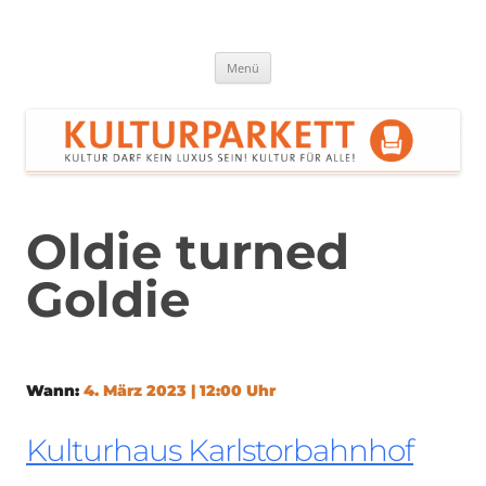
Zum
Inhalt
springen
Kulturparkett Rhein-Neckar
Kultur darf kein Luxus sein!
Menü
Oldie turned
Goldie
Wann:
4. März 2023 | 12:00 Uhr
Kulturhaus Karlstorbahnhof