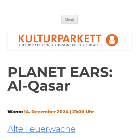
Zum
Inhalt
springen
Kulturparkett Rhein-Neckar
Kultur darf kein Luxus sein!
Menü
PLANET EARS:
Al-Qasar
Wann:
14. Dezember 2024 | 21:00 Uhr
Alte Feuerwache