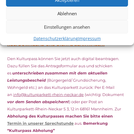
Ablehnen
DIGITAL KULTURPASS BEANTRAGEN
Einstellungen ansehen
Datenschutzerklärung
Impressum
NEU: DOWNLOAD UND DIGITAL BEANTRAGEN!
Den Kulturpass können Sie jetzt auch digital beantragen.
Dazu füllen Sie das Antragsformular aus und schicken
es
unterschrieben
zusammen mit dem
aktuellen
Leistungsbescheid
(Bürgergeld/ Grundsicherung,
Wohngeld etc.)
an das Kulturparkett zurück: Per E-Mail
an
info@kulturparkett-rhein-neckar.de
(wichtig: Dokument
vor dem Senden abspeichern
!
) oder per Post an
Kulturparkett-Rhein-Neckar S 3, 12 in 68161 Mannheim. Zur
Abholung des Kulturpasses machen Sie bitte einen
Termin in unserer Sprechstunde
aus.
Bemerkung
“Kulturpass Abholung”