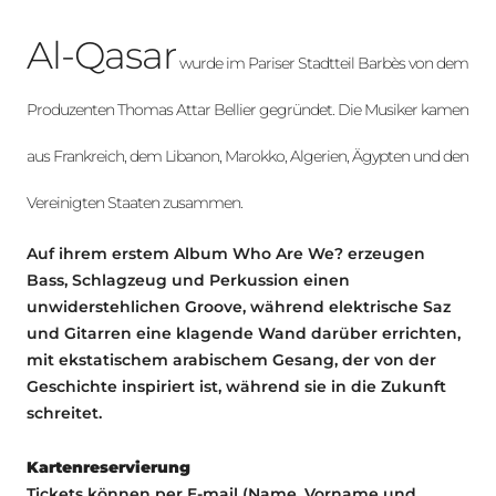
Al-Qasar
wurde im Pariser Stadtteil Barbès von dem
Produzenten Thomas Attar Bellier gegründet. Die Musiker kamen
aus Frankreich, dem Libanon, Marokko, Algerien, Ägypten und den
Vereinigten Staaten zusammen.
Auf ihrem erstem Album Who Are We? erzeugen
Bass, Schlagzeug und Perkussion einen
unwiderstehlichen Groove, während elektrische Saz
und Gitarren eine klagende Wand darüber errichten,
mit ekstatischem arabischem Gesang, der von der
Geschichte inspiriert ist, während sie in die Zukunft
schreitet.
Kartenreservierung
Tickets können per E-mail (Name, Vorname und