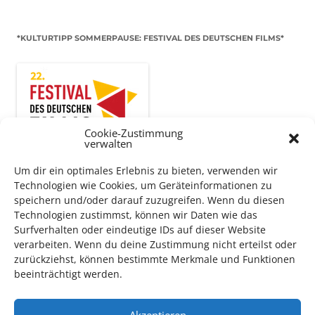
*KULTURTIPP SOMMERPAUSE: FESTIVAL DES DEUTSCHEN FILMS*
Cookie-Zustimmung
verwalten
Um dir ein optimales Erlebnis zu bieten, verwenden wir
Technologien wie Cookies, um Geräteinformationen zu
speichern und/oder darauf zuzugreifen. Wenn du diesen
Technologien zustimmst, können wir Daten wie das
Auch dieses Jahr findet wieder das
Festival des deutschen
Surfverhalten oder eindeutige IDs auf dieser Website
Films
in Ludwigshafen statt.
verarbeiten. Wenn du deine Zustimmung nicht erteilst oder
Vom 19. August bist zum 9. September
haben
Kulturpass-
zurückziehst, können bestimmte Merkmale und Funktionen
Inhaber*innen freien Eintritt
zu den Vorstellungen – 30
beeinträchtigt werden.
Minuten vor Beginn des Films und solange der Vorrat reicht!
Weitere Details zum Festival finden Sie
HIER
Akzeptieren