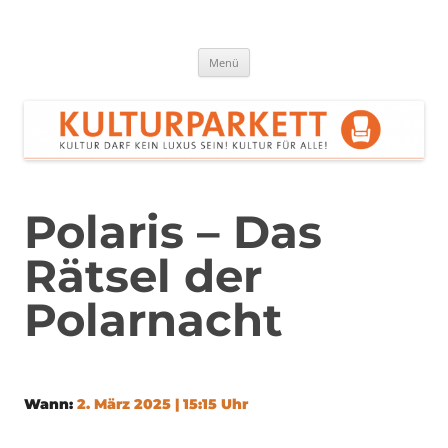
Zum
Inhalt
springen
Kulturparkett Rhein-Neckar
Kultur darf kein Luxus sein!
Menü
Polaris – Das
Rätsel der
Polarnacht
Wann:
2. März 2025 | 15:15 Uhr