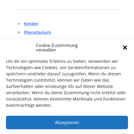
Kinder
Planetarium
Cookie-Zustimmung
verwalten
Um dir ein optimales Erlebnis zu bieten, verwenden wir
Technologien wie Cookies, um Geräteinformationen zu
speichern und/oder darauf zuzugreifen. Wenn du diesen
TECHNIK SUPPORT GESUCHT!
Technologien zustimmst, können wir Daten wie das
Surfverhalten oder eindeutige IDs auf dieser Website
Das Kulturparkett freut sich stets über
ehrenamtliche
verarbeiten. Wenn du deine Zustimmung nicht erteilst oder
zurückziehst, können bestimmte Merkmale und Funktionen
Mithilfe im Bereich Technik
. Sie haben Interesse? Dann
beeinträchtigt werden.
melden Sie sich unter
info@kulturparkett-rhein-neckar.de
Akzeptieren
*KULTURTIPP SOMMERPAUSE: FESTIVAL DES DEUTSCHEN FILMS*