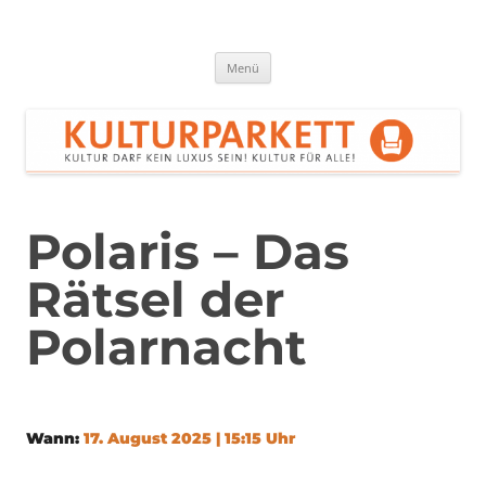
Zum
Inhalt
springen
Kulturparkett Rhein-Neckar
Kultur darf kein Luxus sein!
Menü
Polaris – Das
Rätsel der
Polarnacht
Wann:
17. August 2025 | 15:15 Uhr