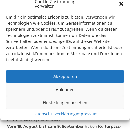
Cookie-Zustimmung
Das Kulturparkett freut sich stets über
ehrenamtliche
verwalten
Mithilfe im Bereich Technik
. Sie haben Interesse? Dann
Um dir ein optimales Erlebnis zu bieten, verwenden wir
melden Sie sich unter
info@kulturparkett-rhein-neckar.de
Technologien wie Cookies, um Geräteinformationen zu
speichern und/oder darauf zuzugreifen. Wenn du diesen
Technologien zustimmst, können wir Daten wie das
*KULTURTIPP SOMMERPAUSE: FESTIVAL DES DEUTSCHEN FILMS*
Surfverhalten oder eindeutige IDs auf dieser Website
verarbeiten. Wenn du deine Zustimmung nicht erteilst oder
zurückziehst, können bestimmte Merkmale und Funktionen
beeinträchtigt werden.
Akzeptieren
Ablehnen
Einstellungen ansehen
Auch dieses Jahr findet wieder das
Festival des deutschen
Datenschutzerklärung
Impressum
Films
in Ludwigshafen statt.
Vom 19. August bist zum 9. September
haben
Kulturpass-