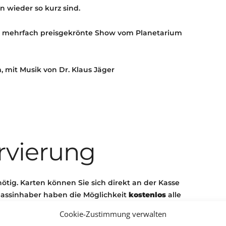
 wieder so kurz sind.
al mehrfach preisgekrönte Show vom Planetarium
 mit Musik von Dr. Klaus Jäger
rvierung
nötig. Karten können Sie sich direkt an der Kasse
passinhaber haben die Möglichkeit
kostenlos
alle
ngen zu besuchen
so fern noch Plätze vorhanden
Cookie-Zustimmung verwalten
von dem kostenlosen Eintritt mit dem