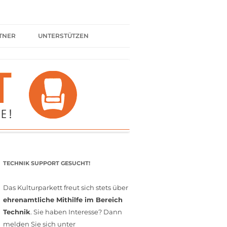
TNER
UNTERSTÜTZEN
ER BÜNDNIS
KULTURPARTNER WERDEN
SPENDEN
FÖRDERMITGLIED WERDEN
MITGLIEDSCHAFT
EHRENAMT
TECHNIK SUPPORT GESUCHT!
Das Kulturparkett freut sich stets über
ehrenamtliche Mithilfe im Bereich
Technik
. Sie haben Interesse? Dann
melden Sie sich unter