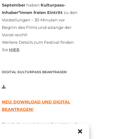
September
haben
Kulturpass-
Inhaber*innen freien Eintritt
zu den
Vorstellungen – 30 Minuten vor
Beginn des Films und solange der
Vorrat reicht!
Weitere Details zum Festival finden
Sie
HIER
DIGITAL KULTURPASS BEANTRAGEN
NEU: DOWNLOAD UND DIGITAL
BEANTRAGEN!
Den Kulturpass können Sie jetzt auch
digital beantragen. Dazu füllen Sie