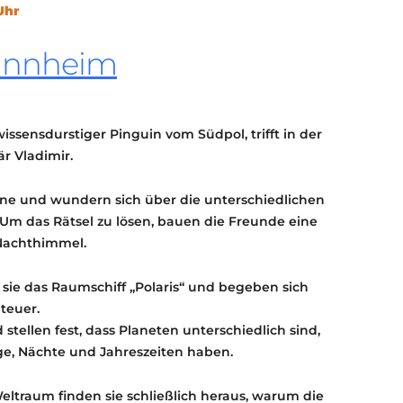
Uhr
KONTAKT
KULTURPASS DIGITAL
annheim
BEANTRAGEN
TRANSPARENZ
IMPRESSUM
issensdurstiger Pinguin vom Südpol, trifft in der
är Vladimir.
ne und wundern sich über die unterschiedlichen
Um das Rätsel zu lösen, bauen die Freunde eine
Nachthimmel.
sie das Raumschiff „Polaris“ und begeben sich
teuer.
tellen fest, dass Planeten unterschiedlich sind,
ge, Nächte und Jahreszeiten haben.
eltraum finden sie schließlich heraus, warum die