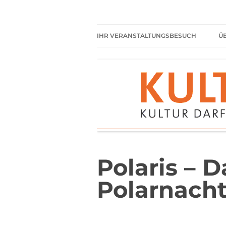
Zum
Inhalt
springen
Kultur darf kein Luxus sein!
Kulturparkett Rhe
IHR VERANSTALTUNGSBESUCH
Ü
AKTUELLE VERANSTALTUNGEN
HIER HABEN SIE IMMER
FREIEN EINTRITT
SHARED READING
REGELN FÜR KULTURPARKETT
GÄSTE
Polaris – D
Polarnach