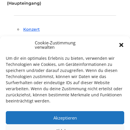
(Haupteingang)
Konzert
Cookie-Zustimmung
verwalten
Um dir ein optimales Erlebnis zu bieten, verwenden wir
Technologien wie Cookies, um Geräteinformationen zu
speichern und/oder darauf zuzugreifen. Wenn du diesen
TECHNIK SUPPORT GESUCHT!
Technologien zustimmst, können wir Daten wie das
Surfverhalten oder eindeutige IDs auf dieser Website
Das Kulturparkett freut sich stets über
ehrenamtliche
verarbeiten. Wenn du deine Zustimmung nicht erteilst oder
Mithilfe im Bereich Technik
. Sie haben Interesse? Dann
zurückziehst, können bestimmte Merkmale und Funktionen
melden Sie sich unter
info@kulturparkett-rhein-neckar.de
beeinträchtigt werden.
Akzeptieren
*KULTURTIPP SOMMERPAUSE: FESTIVAL DES DEUTSCHEN FILMS*