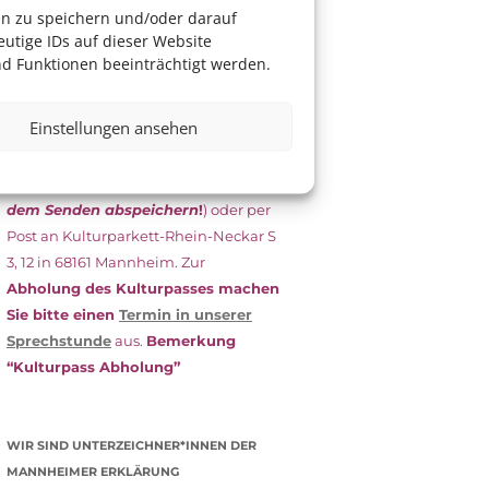
das Antragsformular aus und schicken
en zu speichern und/oder darauf
es
unterschrieben
zusammen mit
utige IDs auf dieser Website
dem
aktuellen
d Funktionen beeinträchtigt werden.
Leistungsbescheid
(Bürgergeld/
Grundsicherung, Wohngeld etc.)
an
Einstellungen ansehen
das Kulturparkett zurück: Per E-Mail
an
info@kulturparkett-rhein-
neckar.de
(wichtig: Dokument
vor
dem Senden abspeichern
!
) oder per
Post an Kulturparkett-Rhein-Neckar S
3, 12 in 68161 Mannheim. Zur
Abholung des Kulturpasses machen
Sie bitte einen
Termin in unserer
Sprechstunde
aus.
Bemerkung
“Kulturpass Abholung”
WIR SIND UNTERZEICHNER*INNEN DER
MANNHEIMER ERKLÄRUNG