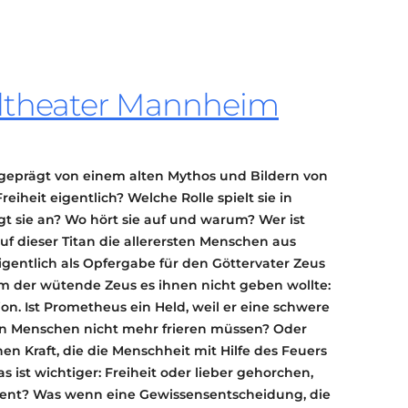
KONTAKT
KULTURPASS DIGITAL
BEANTRAGEN
TRANSPARENZ
ltheater Mannheim
IMPRESSUM
f geprägt von einem alten Mythos und Bildern von
eiheit eigentlich? Welche Rolle spielt sie in
t sie an? Wo hört sie auf und warum? Wer ist
 dieser Titan die allerersten Menschen aus
igentlich als Opfergabe für den Göttervater Zeus
 der wütende Zeus es ihnen nicht geben wollte:
tion. Ist Prometheus ein Held, weil er eine schwere
hen Menschen nicht mehr frieren müssen? Oder
hen Kraft, die die Menschheit mit Hilfe des Feuers
 ist wichtiger: Freiheit oder lieber gehorchen,
ent? Was wenn eine Gewissensentscheidung, die