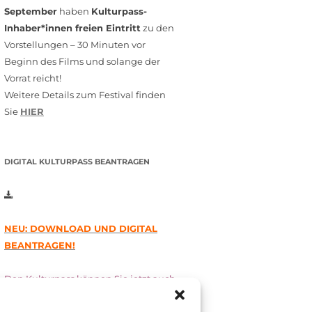
September
haben
Kulturpass-
Inhaber*innen freien Eintritt
zu den
Vorstellungen – 30 Minuten vor
Beginn des Films und solange der
Vorrat reicht!
Weitere Details zum Festival finden
Sie
HIER
DIGITAL KULTURPASS BEANTRAGEN
NEU: DOWNLOAD UND DIGITAL
BEANTRAGEN!
Den Kulturpass können Sie jetzt auch
digital beantragen. Dazu füllen Sie