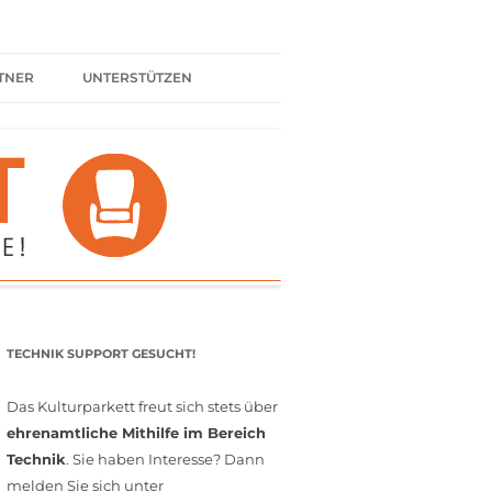
TNER
UNTERSTÜTZEN
ER BÜNDNIS
KULTURPARTNER WERDEN
SPENDEN
FÖRDERMITGLIED WERDEN
MITGLIEDSCHAFT
EHRENAMT
TECHNIK SUPPORT GESUCHT!
Das Kulturparkett freut sich stets über
ehrenamtliche Mithilfe im Bereich
Technik
. Sie haben Interesse? Dann
melden Sie sich unter