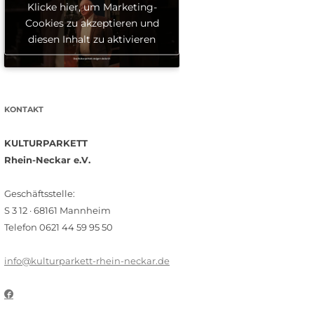
Klicke hier, um Marketing-
Cookies zu akzeptieren und
diesen Inhalt zu aktivieren
KONTAKT
KULTURPARKETT
Rhein-Neckar e.V.
Geschäftsstelle:
S 3 12 · 68161 Mannheim
Telefon 0621 44 59 95 50
info@kulturparkett-rhein-neckar.de