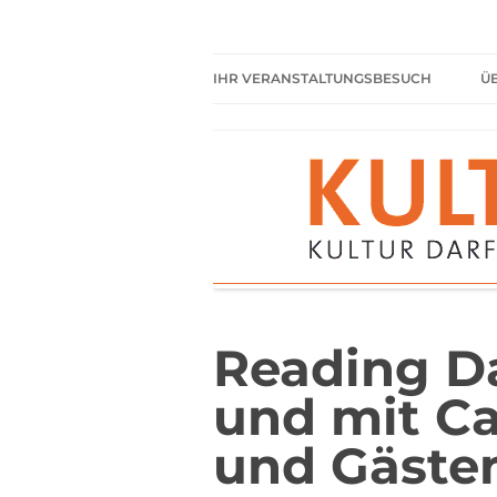
Zum
Inhalt
springen
Kultur darf kein Luxus sein!
Kulturparkett Rhe
IHR VERANSTALTUNGSBESUCH
Ü
AKTUELLE VERANSTALTUNGEN
HIER HABEN SIE IMMER
FREIEN EINTRITT
SHARED READING
REGELN FÜR KULTURPARKETT
GÄSTE
Reading D
und mit Ca
und Gäste