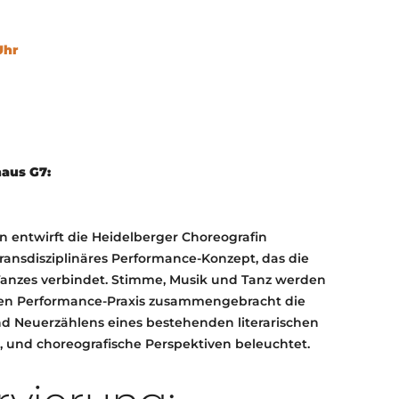
KONTAKT
KULTURPASS DIGITAL
Uhr
BEANTRAGEN
TRANSPARENZ
IMPRESSUM
aus G7:
 entwirft die Heidelberger Choreografin
transdisziplinäres Performance-Konzept, das die
 Tanzes verbindet. Stimme, Musik und Tanz werden
tiven Performance-Praxis zusammengebracht die
und Neuerzählens eines bestehenden literarischen
e, und choreografische Perspektiven beleuchtet.