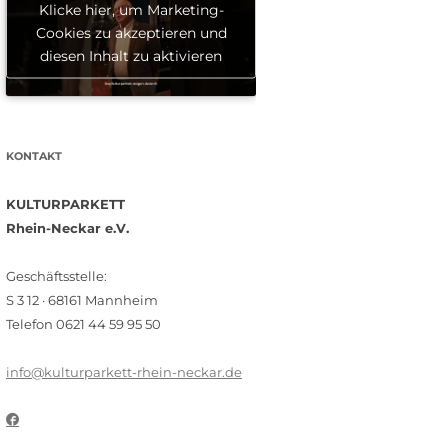
Klicke hier, um Marketing-
Cookies zu akzeptieren und
diesen Inhalt zu aktivieren
KONTAKT
KULTURPARKETT
Rhein-Neckar e.V.
Geschäftsstelle:
S 3 12 · 68161 Mannheim
Telefon 0621 44 59 95 50
info@kulturparkett-rhein-neckar.de