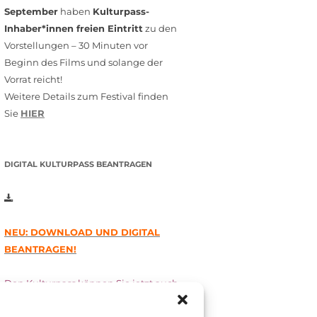
September
haben
Kulturpass-
Inhaber*innen freien Eintritt
zu den
Vorstellungen – 30 Minuten vor
Beginn des Films und solange der
Vorrat reicht!
Weitere Details zum Festival finden
Sie
HIER
DIGITAL KULTURPASS BEANTRAGEN
NEU: DOWNLOAD UND DIGITAL
BEANTRAGEN!
Den Kulturpass können Sie jetzt auch
digital beantragen. Dazu füllen Sie