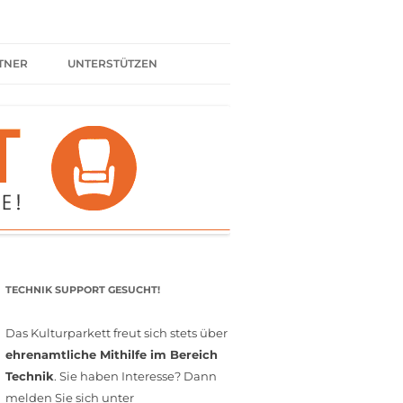
TNER
UNTERSTÜTZEN
ER BÜNDNIS
KULTURPARTNER WERDEN
SPENDEN
FÖRDERMITGLIED WERDEN
MITGLIEDSCHAFT
EHRENAMT
TECHNIK SUPPORT GESUCHT!
Das Kulturparkett freut sich stets über
ehrenamtliche Mithilfe im Bereich
Technik
. Sie haben Interesse? Dann
melden Sie sich unter