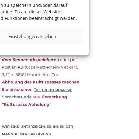
das Antragsformular aus und schicken
en zu speichern und/oder darauf
es
unterschrieben
zusammen mit
utige IDs auf dieser Website
dem
aktuellen
d Funktionen beeinträchtigt werden.
Leistungsbescheid
(Bürgergeld/
Grundsicherung, Wohngeld etc.)
an
Einstellungen ansehen
das Kulturparkett zurück: Per E-Mail
an
info@kulturparkett-rhein-
neckar.de
(wichtig: Dokument
vor
dem Senden abspeichern
!
) oder per
Post an Kulturparkett-Rhein-Neckar S
3, 12 in 68161 Mannheim. Zur
Abholung des Kulturpasses machen
Sie bitte einen
Termin in unserer
Sprechstunde
aus.
Bemerkung
“Kulturpass Abholung”
WIR SIND UNTERZEICHNER*INNEN DER
MANNHEIMER ERKLÄRUNG