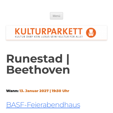
Zum
Inhalt
springen
Kulturparkett Rhein-Neckar
Kultur darf kein Luxus sein!
Menü
Runestad |
Beethoven
Wann:
13. Januar 2027 | 19:30 Uhr
BASF-Feierabendhaus