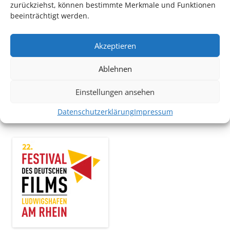
zurückziehst, können bestimmte Merkmale und Funktionen
beeinträchtigt werden.
TECHNIK SUPPORT GESUCHT!
Akzeptieren
Das Kulturparkett freut sich stets über
ehrenamtliche
Ablehnen
Mithilfe im Bereich Technik
. Sie haben Interesse? Dann
melden Sie sich unter
info@kulturparkett-rhein-neckar.de
Einstellungen ansehen
Datenschutzerklärung
Impressum
*KULTURTIPP SOMMERPAUSE: FESTIVAL DES DEUTSCHEN FILMS*