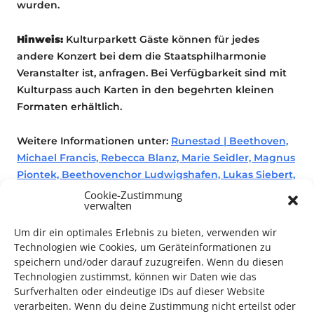
wurden.
Hinweis:
Kulturparkett Gäste können für jedes
andere Konzert bei dem die Staatsphilharmonie
Veranstalter ist, anfragen. Bei Verfügbarkeit sind mit
Kulturpass auch Karten in den begehrten kleinen
Formaten erhältlich.
Weitere Informationen unter:
Runestad | Beethoven,
Michael Francis, Rebecca Blanz, Marie Seidler, Magnus
Piontek, Beethovenchor Ludwigshafen, Lukas Siebert,
Jake Runestad, Ludwig van Be…
Cookie-Zustimmung
verwalten
Um dir ein optimales Erlebnis zu bieten, verwenden wir
Technologien wie Cookies, um Geräteinformationen zu
Konzert
speichern und/oder darauf zuzugreifen. Wenn du diesen
Technologien zustimmst, können wir Daten wie das
Surfverhalten oder eindeutige IDs auf dieser Website
verarbeiten. Wenn du deine Zustimmung nicht erteilst oder