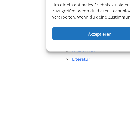
Um dir ein optimales Erlebnis zu biet
Foto: Privat
zuzugreifen. Wenn du diesen Technolog
verarbeiten. Wenn du deine Zustimmung
Für weitere Informationen:
Zu
Akzeptieren
Diskussion
Literatur