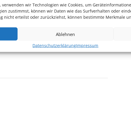
en, verwenden wir Technologien wie Cookies, um Geräteinformation
ien zustimmst, können wir Daten wie das Surfverhalten oder einde
 nicht erteilst oder zurückziehst, können bestimmte Merkmale un
r Website
Ablehnen
Datenschutzerklärung
Impressum