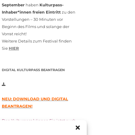
September
haben
Kulturpass-
Inhaber*innen freien Eintritt
zu den
Vorstellungen – 30 Minuten vor
Beginn des Films und solange der
Vorrat reicht!
Weitere Details zum Festival finden
Sie
HIER
DIGITAL KULTURPASS BEANTRAGEN
NEU: DOWNLOAD UND DIGITAL
BEANTRAGEN!
Den Kulturpass können Sie jetzt auch
digital beantragen. Dazu füllen Sie