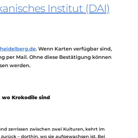
nisches Institut (DAI)
KONTAKT
KULTURPASS DIGITAL
BEANTRAGEN
TRANSPARENZ
IMPRESSUM
heidelberg.de
. Wenn Karten verfügbar sind,
g per Mail. Ohne diese Bestätigung können
ssen werden.
 wo Krokodile sind
nd zerrissen zwischen zwei Kulturen, kehrt im
zurück – dorthin, wo sie aufgewachsen ist. Bei