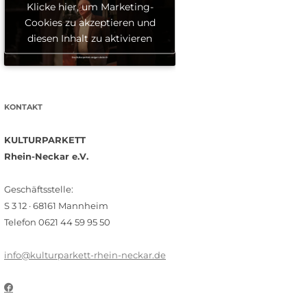
Klicke hier, um Marketing-
Cookies zu akzeptieren und
diesen Inhalt zu aktivieren
KONTAKT
KULTURPARKETT
Rhein-Neckar e.V.
Geschäftsstelle:
S 3 12 · 68161 Mannheim
Telefon 0621 44 59 95 50
info@kulturparkett-rhein-neckar.de