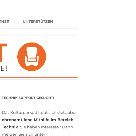
TNER
UNTERSTÜTZEN
ER BÜNDNIS
KULTURPARTNER WERDEN
SPENDEN
FÖRDERMITGLIED WERDEN
MITGLIEDSCHAFT
EHRENAMT
TECHNIK SUPPORT GESUCHT!
Das Kulturparkett freut sich stets über
ehrenamtliche Mithilfe im Bereich
Technik
. Sie haben Interesse? Dann
melden Sie sich unter