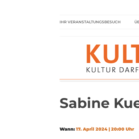
Zum
Inhalt
springen
Kultur darf kein Luxus sein!
Kulturparkett Rhe
IHR VERANSTALTUNGSBESUCH
Ü
AKTUELLE VERANSTALTUNGEN
HIER HABEN SIE IMMER
FREIEN EINTRITT
SHARED READING
REGELN FÜR KULTURPARKETT
GÄSTE
Sabine Kue
Wann:
17. April 2024 | 20:00 Uhr