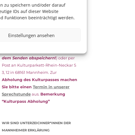
das Antragsformular aus und schicken
en zu speichern und/oder darauf
es
unterschrieben
zusammen mit
utige IDs auf dieser Website
dem
aktuellen
d Funktionen beeinträchtigt werden.
Leistungsbescheid
(Bürgergeld/
Grundsicherung, Wohngeld etc.)
an
Einstellungen ansehen
das Kulturparkett zurück: Per E-Mail
an
info@kulturparkett-rhein-
neckar.de
(wichtig: Dokument
vor
dem Senden abspeichern
!
) oder per
Post an Kulturparkett-Rhein-Neckar S
3, 12 in 68161 Mannheim. Zur
Abholung des Kulturpasses machen
Sie bitte einen
Termin in unserer
Sprechstunde
aus.
Bemerkung
“Kulturpass Abholung”
WIR SIND UNTERZEICHNER*INNEN DER
MANNHEIMER ERKLÄRUNG