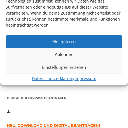
Technologien zustimmst, können wir Daten wie das
Surfverhalten oder eindeutige IDs auf dieser Website
verarbeiten. Wenn du deine Zustimmung nicht erteilst oder
zurückziehst, können bestimmte Merkmale und Funktionen
beeinträchtigt werden.
Akzeptieren
Auch dieses Jahr findet wieder das
Festival des deutschen
Films
in Ludwigshafen statt.
Ablehnen
Vom 19. August bist zum 9. September
haben
Kulturpass-
Inhaber*innen freien Eintritt
zu den Vorstellungen – 30
Einstellungen ansehen
Minuten vor Beginn des Films und solange der Vorrat reicht!
Weitere Details zum Festival finden Sie
HIER
Datenschutzerklärung
Impressum
DIGITAL KULTURPASS BEANTRAGEN
NEU: DOWNLOAD UND DIGITAL BEANTRAGEN!