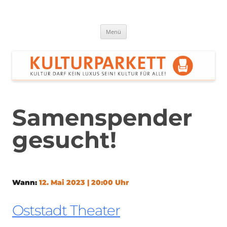
Zum
Inhalt
springen
Kulturparkett Rhein-Neckar
Kultur darf kein Luxus sein!
Menü
Samenspender
gesucht!
Wann:
12. Mai 2023 | 20:00 Uhr
Oststadt Theater