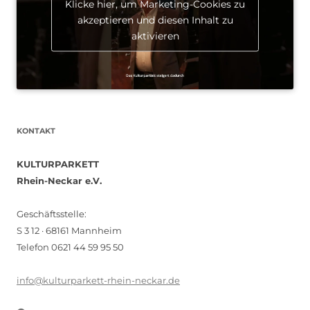
Klicke hier, um Marketing-Cookies zu
akzeptieren und diesen Inhalt zu
aktivieren
KONTAKT
KULTURPARKETT
Rhein-Neckar e.V.
Geschäftsstelle:
S 3 12 · 68161 Mannheim
Telefon 0621 44 59 95 50
info@kulturparkett-rhein-neckar.de