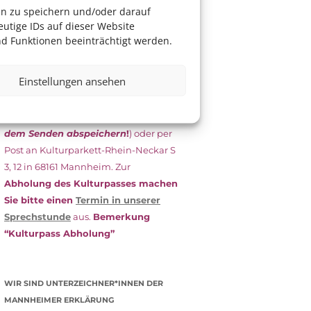
das Antragsformular aus und schicken
en zu speichern und/oder darauf
es
unterschrieben
zusammen mit
utige IDs auf dieser Website
dem
aktuellen
d Funktionen beeinträchtigt werden.
Leistungsbescheid
(Bürgergeld/
Grundsicherung, Wohngeld etc.)
an
Einstellungen ansehen
das Kulturparkett zurück: Per E-Mail
an
info@kulturparkett-rhein-
neckar.de
(wichtig: Dokument
vor
dem Senden abspeichern
!
) oder per
Post an Kulturparkett-Rhein-Neckar S
3, 12 in 68161 Mannheim. Zur
Abholung des Kulturpasses machen
Sie bitte einen
Termin in unserer
Sprechstunde
aus.
Bemerkung
“Kulturpass Abholung”
WIR SIND UNTERZEICHNER*INNEN DER
MANNHEIMER ERKLÄRUNG