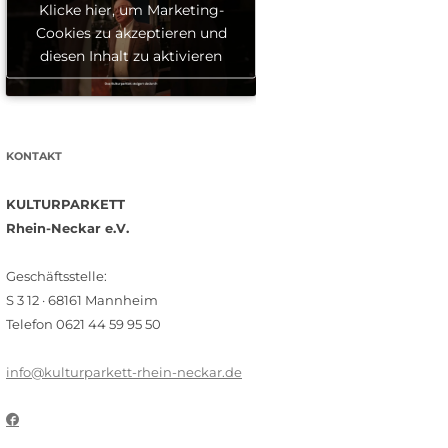
Klicke hier, um Marketing-
Cookies zu akzeptieren und
diesen Inhalt zu aktivieren
KONTAKT
KULTURPARKETT
Rhein-Neckar e.V.
Geschäftsstelle:
S 3 12 · 68161 Mannheim
Telefon 0621 44 59 95 50
info@kulturparkett-rhein-neckar.de