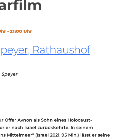
rfilm
KONTAKT
KULTURPASS DIGITAL
BEANTRAGEN
TRANSPARENZ
hr - 21:00 Uhr
IMPRESSUM
Speyer, Rathaushof
e Speyer
ur Offer Avnon als Sohn eines Holocaust-
 er nach Israel zurückkehrte. In seinem
 Mittelmeer“ (Israel 2021, 95 Min.) lässt er seine