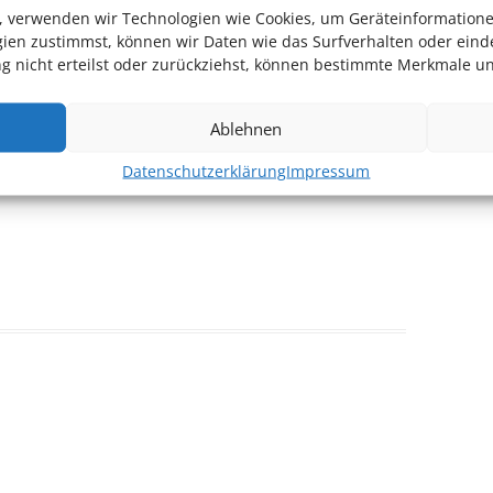
en, verwenden wir Technologien wie Cookies, um Geräteinformation
len.
ien zustimmst, können wir Daten wie das Surfverhalten oder einde
 nicht erteilst oder zurückziehst, können bestimmte Merkmale un
ebsite
Ablehnen
Datenschutzerklärung
Impressum