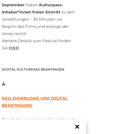
September
haben
Kulturpass-
Inhaber*innen freien Eintritt
zu den
Vorstellungen – 30 Minuten vor
Beginn des Films und solange der
Vorrat reicht!
Weitere Details zum Festival finden
Sie
HIER
DIGITAL KULTURPASS BEANTRAGEN
NEU: DOWNLOAD UND DIGITAL
BEANTRAGEN!
Den Kulturpass können Sie jetzt auch
digital beantragen. Dazu füllen Sie