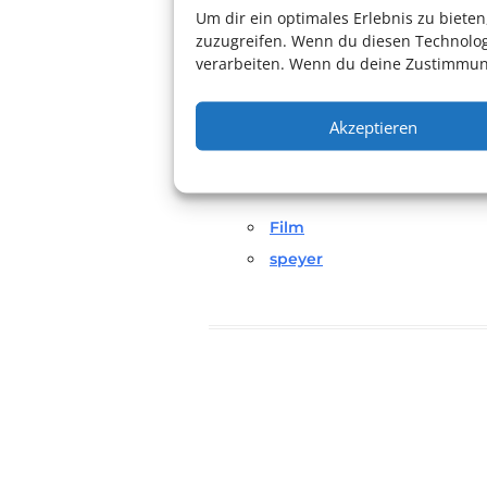
Um dir ein optimales Erlebnis zu biet
Beginn an der Abendkasse abzuho
zuzugreifen. Wenn du diesen Technolog
verarbeiten. Wenn du deine Zustimmung
Für weitere Informationen:
Zur W
Akzeptieren
Film
speyer