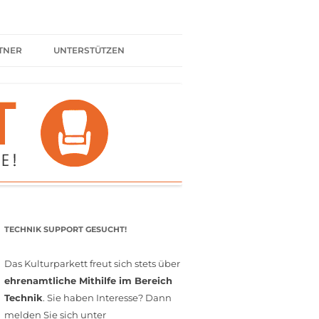
TNER
UNTERSTÜTZEN
ER BÜNDNIS
KULTURPARTNER WERDEN
SPENDEN
FÖRDERMITGLIED WERDEN
MITGLIEDSCHAFT
EHRENAMT
TECHNIK SUPPORT GESUCHT!
Das Kulturparkett freut sich stets über
ehrenamtliche Mithilfe im Bereich
Technik
. Sie haben Interesse? Dann
melden Sie sich unter