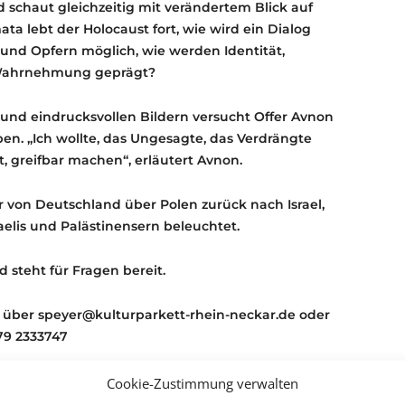
 schaut gleichzeitig mit verändertem Blick auf
a lebt der Holocaust fort, wie wird ein Dialog
und Opfern möglich, wie werden Identität,
 Wahrnehmung geprägt?
 und eindrucksvollen Bildern versucht Offer Avnon
en. „Ich wollte, das Ungesagte, das Verdrängte
st, greifbar machen“, erläutert Avnon.
 von Deutschland über Polen zurück nach Israel,
elis und Palästinensern beleuchtet.
steht für Fragen bereit.
über speyer@kulturparkett-rhein-neckar.de oder
79 2333747
n Sie sich bitte umgehend.
Cookie-Zustimmung verwalten
ulturpasses bis spätestens eine halbe Stunde vor