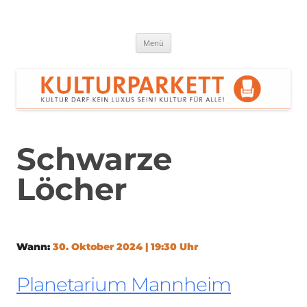
Zum
Inhalt
springen
Kulturparkett Rhein-Neckar
Kultur darf kein Luxus sein!
Menü
Schwarze
Löcher
Wann:
30. Oktober 2024 | 19:30 Uhr
Planetarium Mannheim