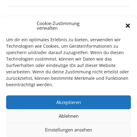
Cookie-Zustimmung
verwalten
TECHNIK SUPPORT GESUCHT!
Um dir ein optimales Erlebnis zu bieten, verwenden wir
Technologien wie Cookies, um Geräteinformationen zu
Das Kulturparkett freut sich stets über
ehrenamtliche
speichern und/oder darauf zuzugreifen. Wenn du diesen
Mithilfe im Bereich Technik
. Sie haben Interesse? Dann
Technologien zustimmst, können wir Daten wie das
melden Sie sich unter
info@kulturparkett-rhein-neckar.de
Surfverhalten oder eindeutige IDs auf dieser Website
verarbeiten. Wenn du deine Zustimmung nicht erteilst oder
zurückziehst, können bestimmte Merkmale und Funktionen
beeinträchtigt werden.
*KULTURTIPP SOMMERPAUSE: FESTIVAL DES DEUTSCHEN FILMS*
Akzeptieren
Ablehnen
Einstellungen ansehen