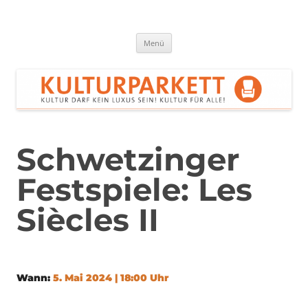
Zum
Inhalt
springen
Kulturparkett Rhein-Neckar
Kultur darf kein Luxus sein!
Menü
Schwetzinger
Festspiele: Les
Siècles II
Wann:
5. Mai 2024 | 18:00 Uhr