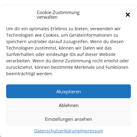
TECHNIK SUPPORT GESUCHT!
Cookie-Zustimmung
verwalten
Das Kulturparkett freut sich stets über
ehrenamtliche
Um dir ein optimales Erlebnis zu bieten, verwenden wir
Mithilfe im Bereich Technik
. Sie haben Interesse? Dann
Technologien wie Cookies, um Geräteinformationen zu
melden Sie sich unter
info@kulturparkett-rhein-neckar.de
speichern und/oder darauf zuzugreifen. Wenn du diesen
Technologien zustimmst, können wir Daten wie das
Surfverhalten oder eindeutige IDs auf dieser Website
verarbeiten. Wenn du deine Zustimmung nicht erteilst oder
*KULTURTIPP SOMMERPAUSE: FESTIVAL DES DEUTSCHEN FILMS*
zurückziehst, können bestimmte Merkmale und Funktionen
beeinträchtigt werden.
Akzeptieren
Ablehnen
Einstellungen ansehen
Datenschutzerklärung
Impressum