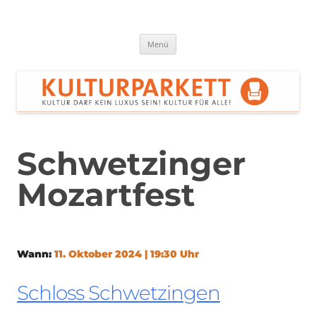
Zum
Inhalt
springen
Kulturparkett Rhein-Neckar
Kultur darf kein Luxus sein!
Menü
Schwetzinger
Mozartfest
Wann:
11. Oktober 2024 | 19:30 Uhr
Schloss Schwetzingen