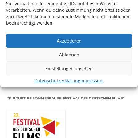
Konzert
Surfverhalten oder eindeutige IDs auf dieser Website
verarbeiten. Wenn du deine Zustimmung nicht erteilst oder
zurückziehst, können bestimmte Merkmale und Funktionen
beeinträchtigt werden.
Akzeptieren
TECHNIK SUPPORT GESUCHT!
Ablehnen
Das Kulturparkett freut sich stets über
ehrenamtliche
Einstellungen ansehen
Mithilfe im Bereich Technik
. Sie haben Interesse? Dann
melden Sie sich unter
info@kulturparkett-rhein-neckar.de
Datenschutzerklärung
Impressum
*KULTURTIPP SOMMERPAUSE: FESTIVAL DES DEUTSCHEN FILMS*