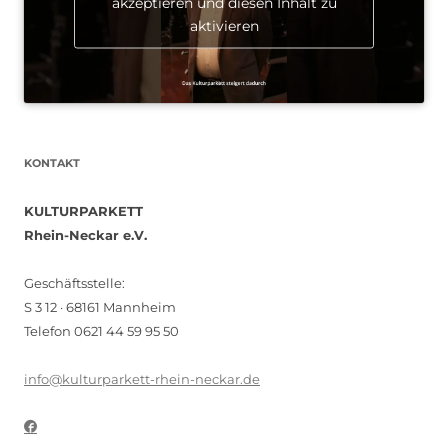
akzeptieren und diesen Inhalt zu
aktivieren
KONTAKT
KULTURPARKETT
Rhein-Neckar e.V.
Geschäftsstelle:
S 3 12 · 68161 Mannheim
Telefon 0621 44 59 95 50
info@kulturparkett-rhein-neckar.de