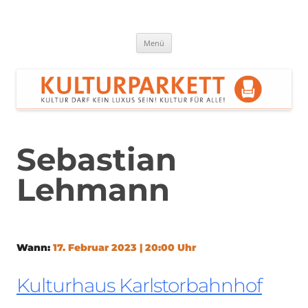
Zum
Inhalt
springen
Kulturparkett Rhein-Neckar
Kultur darf kein Luxus sein!
Menü
Sebastian
Lehmann
Wann:
17. Februar 2023 | 20:00 Uhr
Kulturhaus Karlstorbahnhof