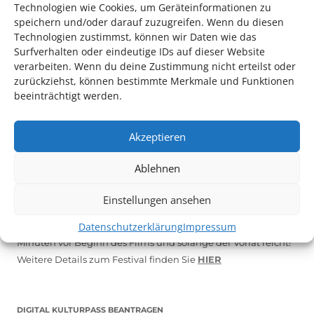
Technologien wie Cookies, um Geräteinformationen zu
speichern und/oder darauf zuzugreifen. Wenn du diesen
Technologien zustimmst, können wir Daten wie das
Surfverhalten oder eindeutige IDs auf dieser Website
verarbeiten. Wenn du deine Zustimmung nicht erteilst oder
zurückziehst, können bestimmte Merkmale und Funktionen
beeinträchtigt werden.
Akzeptieren
Ablehnen
Auch dieses Jahr findet wieder das
Festival des deutschen
Films
in Ludwigshafen statt.
Einstellungen ansehen
Vom 19. August bist zum 9. September
haben
Kulturpass-
Inhaber*innen freien Eintritt
zu den Vorstellungen – 30
Datenschutzerklärung
Impressum
Minuten vor Beginn des Films und solange der Vorrat reicht!
Weitere Details zum Festival finden Sie
HIER
DIGITAL KULTURPASS BEANTRAGEN