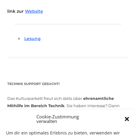
link zur
Website
Lesung
TECHNIK SUPPORT GESUCHT!
Das Kulturparkett freut sich stets über
ehrenamtliche
Mithilfe im Bereich Technik
. Sie haben Interesse? Dann
melden Sie sich unter
info@kulturparkett-rhein-neckar.de
Cookie-Zustimmung
verwalten
Um dir ein optimales Erlebnis zu bieten, verwenden wir
*KULTURTIPP SOMMERPAUSE: FESTIVAL DES DEUTSCHEN FILMS*