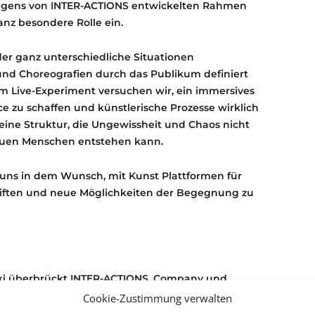
igens von INTER-ACTIONS entwickelten Rahmen
nz besondere Rolle ein.
, der ganz unterschiedliche Situationen
e und Choreografien durch das Publikum definiert
m Live-Experiment versuchen wir, ein immersives
e zu schaffen und künstlerische Prozesse wirklich
 eine Struktur, die Ungewissheit und Chaos nicht
euen Menschen entstehen kann.
r uns in dem Wunsch, mit Kunst Plattformen für
stiften und neue Möglichkeiten der Begegnung zu
cki überbrückt INTER-ACTIONS, Company und
ekten die Grenze zwischen Bühne, Publikum und
Cookie-Zustimmung verwalten