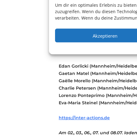
Um dir ein optimales Erlebnis zu biet
zuzugreifen. Wenn du diesen Technolog
Was erwartet dich?
verarbeiten. Wenn du deine Zustimmung
Ein immersives Live-Experiment, 
Akzeptieren
Solidarität zu stiften.
Cast & Credits:
Edan Gorlicki (Mannheim/Heidelbe
Gaetan Matel (Mannheim/Heidelbe
Gaëlle Morello (Mannheim/Heidelb
Charlie Petersen (Mannheim/Heide
Lorenzo Ponteprimo (Mannheim/H
Eva-Maria Steinel (Mannheim/Heid
https://inter-actions.de
Am 02., 03., 06., 07. und 08.07. lade