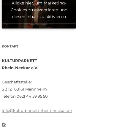
Klicke hier, um Marketing-
Cookies zu akzeptieren und
diesen Inhalt zu aktivieren
KONTAKT
KULTURPARKETT
Rhein-Neckar e.V.
Geschäftsstelle:
S 3 12 · 68161 Mannheim
Telefon 0621 44 59 95 50
info@kulturparkett-rhein-neckar.de