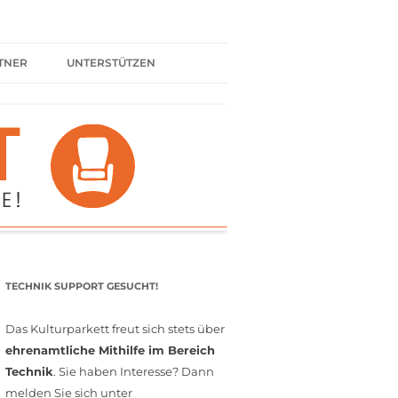
TNER
UNTERSTÜTZEN
ER BÜNDNIS
KULTURPARTNER WERDEN
SPENDEN
FÖRDERMITGLIED WERDEN
MITGLIEDSCHAFT
EHRENAMT
TECHNIK SUPPORT GESUCHT!
Das Kulturparkett freut sich stets über
ehrenamtliche Mithilfe im Bereich
Technik
. Sie haben Interesse? Dann
melden Sie sich unter