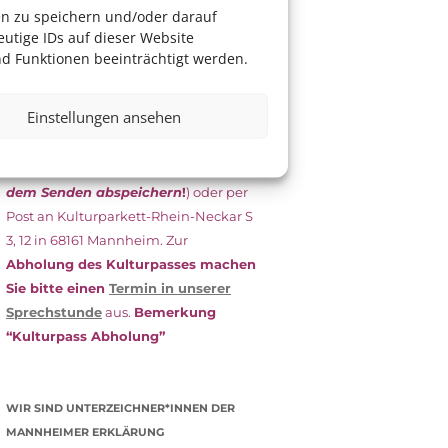
das Antragsformular aus und schicken
en zu speichern und/oder darauf
es
unterschrieben
zusammen mit
utige IDs auf dieser Website
dem
aktuellen
d Funktionen beeinträchtigt werden.
Leistungsbescheid
(Bürgergeld/
Grundsicherung, Wohngeld etc.)
an
Einstellungen ansehen
das Kulturparkett zurück: Per E-Mail
an
info@kulturparkett-rhein-
neckar.de
(wichtig: Dokument
vor
dem Senden abspeichern
!
) oder per
Post an Kulturparkett-Rhein-Neckar S
3, 12 in 68161 Mannheim. Zur
Abholung des Kulturpasses machen
Sie bitte einen
Termin in unserer
Sprechstunde
aus.
Bemerkung
“Kulturpass Abholung”
WIR SIND UNTERZEICHNER*INNEN DER
MANNHEIMER ERKLÄRUNG