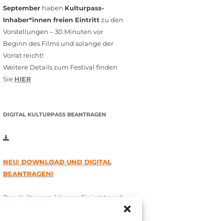
September
haben
Kulturpass-
Inhaber*innen freien Eintritt
zu den
Vorstellungen – 30 Minuten vor
Beginn des Films und solange der
Vorrat reicht!
Weitere Details zum Festival finden
Sie
HIER
DIGITAL KULTURPASS BEANTRAGEN
NEU: DOWNLOAD UND DIGITAL
BEANTRAGEN!
Den Kulturpass können Sie jetzt auch
digital beantragen. Dazu füllen Sie