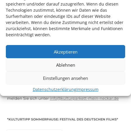
speichern und/oder darauf zuzugreifen. Wenn du diesen
Technologien zustimmst, können wir Daten wie das
Surfverhalten oder eindeutige IDs auf dieser Website
verarbeiten. Wenn du deine Zustimmung nicht erteilst oder
Tanz
zurückziehst, können bestimmte Merkmale und Funktionen
beeinträchtigt werden.
Akzeptieren
Ablehnen
TECHNIK SUPPORT GESUCHT!
Einstellungen ansehen
Das Kulturparkett freut sich stets über
ehrenamtliche
Datenschutzerklärung
Impressum
Mithilfe im Bereich Technik
. Sie haben Interesse? Dann
melden Sie sich unter
info@kulturparkett-rhein-neckar.de
*KULTURTIPP SOMMERPAUSE: FESTIVAL DES DEUTSCHEN FILMS*