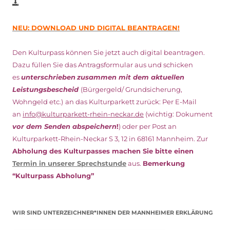
NEU: DOWNLOAD UND DIGITAL BEANTRAGEN!
Den Kulturpass können Sie jetzt auch digital beantragen.
Dazu füllen Sie das Antragsformular aus und schicken
es
unterschrieben
zusammen mit dem
aktuellen
Leistungsbescheid
(Bürgergeld/ Grundsicherung,
Wohngeld etc.)
an das Kulturparkett zurück: Per E-Mail
an
info@kulturparkett-rhein-neckar.de
(wichtig: Dokument
vor dem Senden abspeichern
!
) oder per Post an
Kulturparkett-Rhein-Neckar S 3, 12 in 68161 Mannheim. Zur
Abholung des Kulturpasses machen Sie bitte einen
Termin in unserer Sprechstunde
aus.
Bemerkung
“Kulturpass Abholung”
WIR SIND UNTERZEICHNER*INNEN DER MANNHEIMER ERKLÄRUNG