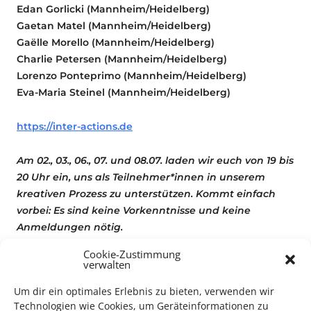
Edan Gorlicki (Mannheim/Heidelberg)
Gaetan Matel (Mannheim/Heidelberg)
Gaëlle Morello (Mannheim/Heidelberg)
Charlie Petersen (Mannheim/Heidelberg)
Lorenzo Ponteprimo (Mannheim/Heidelberg)
Eva-Maria Steinel (Mannheim/Heidelberg)
https://inter-actions.de
Am 02., 03., 06., 07. und 08.07. laden wir euch von 19 bis
20 Uhr ein, uns als Teilnehmer*innen in unserem
kreativen Prozess zu unterstützen. Kommt einfach
vorbei: Es sind keine Vorkenntnisse und keine
Anmeldungen nötig.
Cookie-Zustimmung
Mit dem Kulturpass erhalten Sie freien Eintritt.
verwalten
Reservierung über das Buchungstool vom
Um dir ein optimales Erlebnis zu bieten, verwenden wir
Eintanzhaus
hier
Technologien wie Cookies, um Geräteinformationen zu