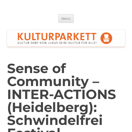
Zum
Inhalt
springen
Kulturparkett Rhein-Neckar
Kultur darf kein Luxus sein!
Menü
Sense of
Community –
INTER-ACTIONS
(Heidelberg):
Schwindelfrei