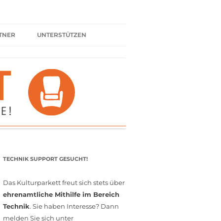
TNER
UNTERSTÜTZEN
ER BÜNDNIS
KULTURPARTNER WERDEN
SPENDEN
FÖRDERMITGLIED WERDEN
MITGLIEDSCHAFT
EHRENAMT
TECHNIK SUPPORT GESUCHT!
Das Kulturparkett freut sich stets über
ehrenamtliche Mithilfe im Bereich
Technik
. Sie haben Interesse? Dann
melden Sie sich unter