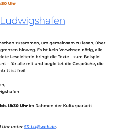
8:30 Uhr
KONTAKT
KULTURPASS DIGITAL
k Ludwigshafen
BEANTRAGEN
TRANSPARENZ
IMPRESSUM
chen zusammen, um gemeinsam zu lesen, über
rsgrenzen hinweg. Es ist kein Vorwissen nötig, alle
te Leseleiterin bringt die Texte – zum Beispiel
ht – für alle mit und begleitet die Gespräche, die
itt ist frei!
en,
wigshafen
 bis 18:30 Uhr
im Rahmen der Kulturparkett-
1 Uhr unter
SR-LU@web.de
.