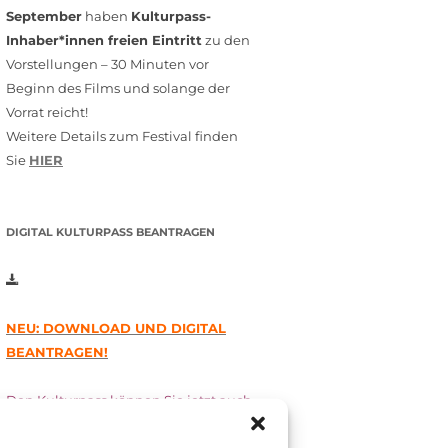
September
haben
Kulturpass-
Inhaber*innen freien Eintritt
zu den
Vorstellungen – 30 Minuten vor
Beginn des Films und solange der
Vorrat reicht!
Weitere Details zum Festival finden
Sie
HIER
DIGITAL KULTURPASS BEANTRAGEN
NEU: DOWNLOAD UND DIGITAL
BEANTRAGEN!
Den Kulturpass können Sie jetzt auch
digital beantragen. Dazu füllen Sie