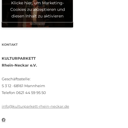
Klicke hier, um Marketing-
Cookies zu akzeptieren und
diesen Inhalt zu aktivieren
KONTAKT
KULTURPARKETT
Rhein-Neckar e.V.
Geschäftsstelle:
S 3 12 · 68161 Mannheim
Telefon 0621 44 59 95 50
info@kulturparkett-rhein-neckar.de