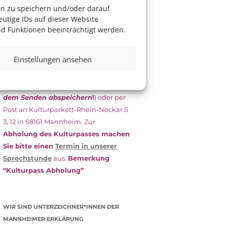
das Antragsformular aus und schicken
en zu speichern und/oder darauf
es
unterschrieben
zusammen mit
utige IDs auf dieser Website
dem
aktuellen
d Funktionen beeinträchtigt werden.
Leistungsbescheid
(Bürgergeld/
Grundsicherung, Wohngeld etc.)
an
Einstellungen ansehen
das Kulturparkett zurück: Per E-Mail
an
info@kulturparkett-rhein-
neckar.de
(wichtig: Dokument
vor
dem Senden abspeichern
!
) oder per
Post an Kulturparkett-Rhein-Neckar S
3, 12 in 68161 Mannheim. Zur
Abholung des Kulturpasses machen
Sie bitte einen
Termin in unserer
Sprechstunde
aus.
Bemerkung
“Kulturpass Abholung”
WIR SIND UNTERZEICHNER*INNEN DER
MANNHEIMER ERKLÄRUNG