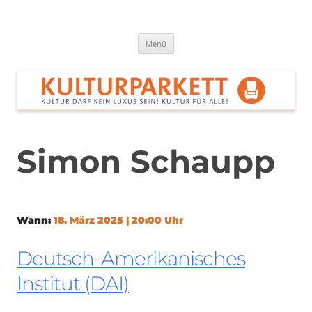
Zum
Inhalt
springen
Kulturparkett Rhein-Neckar
Kultur darf kein Luxus sein!
Menü
Simon Schaupp
Wann:
18. März 2025 | 20:00 Uhr
Deutsch-Amerikanisches
Institut (DAI)