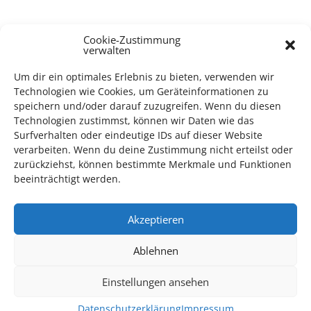
Cookie-Zustimmung
verwalten
TECHNIK SUPPORT GESUCHT!
Um dir ein optimales Erlebnis zu bieten, verwenden wir
Das Kulturparkett freut sich stets über
ehrenamtliche
Technologien wie Cookies, um Geräteinformationen zu
Mithilfe im Bereich Technik
. Sie haben Interesse? Dann
speichern und/oder darauf zuzugreifen. Wenn du diesen
melden Sie sich unter
info@kulturparkett-rhein-neckar.de
Technologien zustimmst, können wir Daten wie das
Surfverhalten oder eindeutige IDs auf dieser Website
verarbeiten. Wenn du deine Zustimmung nicht erteilst oder
zurückziehst, können bestimmte Merkmale und Funktionen
*KULTURTIPP SOMMERPAUSE: FESTIVAL DES DEUTSCHEN FILMS*
beeinträchtigt werden.
Akzeptieren
Ablehnen
Einstellungen ansehen
Datenschutzerklärung
Impressum